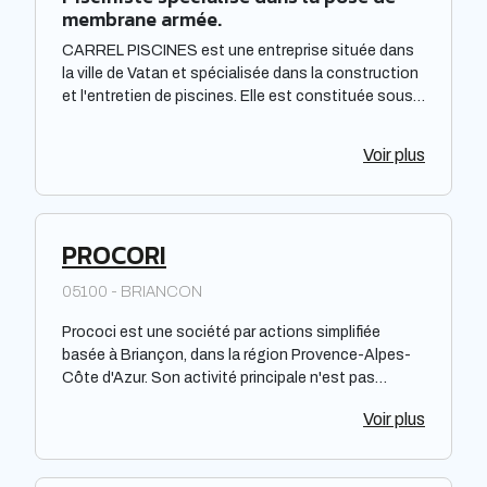
membrane armée.
CARREL PISCINES est une entreprise située dans
la ville de Vatan et spécialisée dans la construction
et l'entretien de piscines. Elle est constituée sous
forme de Société à responsabilité limitée à associé
unique. Située dans la région Centre-Val de Loire,
Voir plus
elle offre des prestations de qualité pour répondre
aux besoins de sa clientèle. La société met à
disposition de ses clients un savoir-faire et une
expertise reconnus dans le domaine de la piscine.
PROCORI
05100 - BRIANCON
Prococi est une société par actions simplifiée
basée à Briançon, dans la région Provence-Alpes-
Côte d'Azur. Son activité principale n'est pas
précisée dans la demande. Cette entreprise opère
Voir plus
dans une zone géographique spécifique, mais
aucune information n'est donnée sur sa renommée
ou son efficacité.