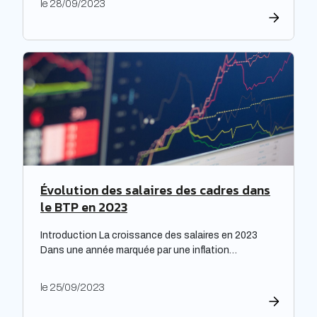
le 28/09/2023
répondre à leurs obligations de rénovation, mais
également faire face à une dette croissante. Une
étude prospective réalisée par la Banque des
territoires met en lumière les enjeux majeurs […]
Évolution des salaires des cadres dans
le BTP en 2023
Introduction La croissance des salaires en 2023
Dans une année marquée par une inflation
exceptionnelle, les entreprises ont fait preuve de
générosité en matière de rémunération. « Face à
le 25/09/2023
une inflation hors-norme, les entreprises ont mis la
main à la poche », relève le cabinet de recrutement