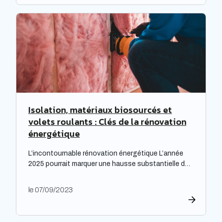
Expectra dans son 21ème baromètre, évoquant une
progression […]
Isolation, matériaux biosourcés et
volets roulants : Clés de la rénovation
énergétique
L’incontournable rénovation énergétique L’année
2025 pourrait marquer une hausse substantielle des
factures d’électricité, en raison de la fin du bouclier
tarifaire. Les travaux de rénovation énergétique
le 07/09/2023
deviennent alors essentiels pour les propriétaires
souhaitant prévenir l’augmentation prévue des
tarifs de l’électricité. Cette initiative est