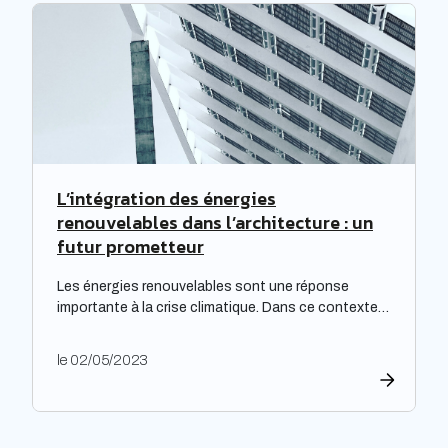
particulièrement cruciale pour les logements
qualifiés de passoires thermiques, qui connaissent
d’importants […]
L’intégration des énergies
renouvelables dans l’architecture : un
futur prometteur
Les énergies renouvelables sont une réponse
importante à la crise climatique. Dans ce contexte,
l’architecture durable est devenue une nécessité
pour limiter l’impact environnemental de la
le 02/05/2023
construction et de l’aménagement des bâtiments.
Les architectes ont un rôle majeur à jouer dans
l’adoption de cette approche, en développant des
projets innovants qui intègrent des technologies