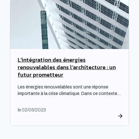
particulièrement cruciale pour les logements
qualifiés de passoires thermiques, qui connaissent
d’importants […]
L’intégration des énergies
renouvelables dans l’architecture : un
futur prometteur
Les énergies renouvelables sont une réponse
importante à la crise climatique. Dans ce contexte,
l’architecture durable est devenue une nécessité
pour limiter l’impact environnemental de la
le 02/05/2023
construction et de l’aménagement des bâtiments.
Les architectes ont un rôle majeur à jouer dans
l’adoption de cette approche, en développant des
projets innovants qui intègrent des technologies