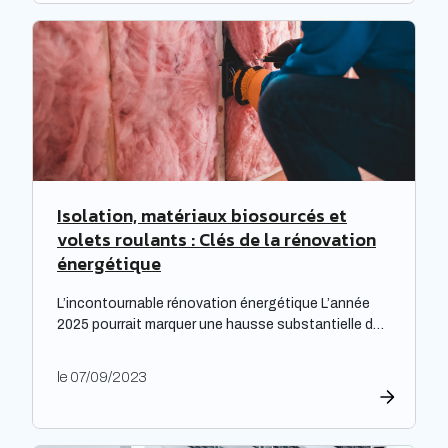
Expectra dans son 21ème baromètre, évoquant une
progression […]
Isolation, matériaux biosourcés et
volets roulants : Clés de la rénovation
énergétique
L’incontournable rénovation énergétique L’année
2025 pourrait marquer une hausse substantielle des
factures d’électricité, en raison de la fin du bouclier
tarifaire. Les travaux de rénovation énergétique
le 07/09/2023
deviennent alors essentiels pour les propriétaires
souhaitant prévenir l’augmentation prévue des
tarifs de l’électricité. Cette initiative est