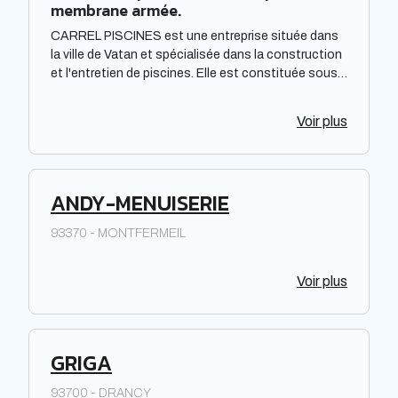
membrane armée.
CARREL PISCINES est une entreprise située dans
la ville de Vatan et spécialisée dans la construction
et l'entretien de piscines. Elle est constituée sous
forme de Société à responsabilité limitée à associé
unique. Située dans la région Centre-Val de Loire,
Voir plus
elle offre des prestations de qualité pour répondre
aux besoins de sa clientèle. La société met à
disposition de ses clients un savoir-faire et une
expertise reconnus dans le domaine de la piscine.
ANDY-MENUISERIE
93370 - MONTFERMEIL
Voir plus
GRIGA
93700 - DRANCY