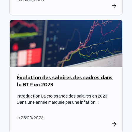
répondre à leurs obligations de rénovation, mais
également faire face à une dette croissante. Une
étude prospective réalisée par la Banque des
territoires met en lumière les enjeux majeurs […]
Évolution des salaires des cadres dans
le BTP en 2023
Introduction La croissance des salaires en 2023
Dans une année marquée par une inflation
exceptionnelle, les entreprises ont fait preuve de
générosité en matière de rémunération. « Face à
le 25/09/2023
une inflation hors-norme, les entreprises ont mis la
main à la poche », relève le cabinet de recrutement