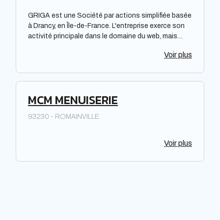
GRIGA est une Société par actions simplifiée basée
à Drancy, en Île-de-France. L'entreprise exerce son
activité principale dans le domaine du web, mais
aucun détail n'est fourni concernant la nature
Voir plus
spécifique de cette activité. Son statut juridique et
son emplacement géographique indiquent une
entreprise enregistrée en conformité avec la
législation locale, opérant dans la région
MCM MENUISERIE
francilienne.
93230 - ROMAINVILLE
Voir plus