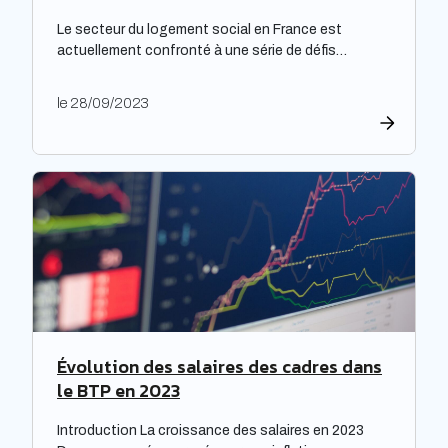
Le secteur du logement social en France est
actuellement confronté à une série de défis
complexes, nécessitant une réflexion approfondie.
Les bailleurs sociaux doivent non seulement
le 28/09/2023
répondre à leurs obligations de rénovation, mais
également faire face à une dette croissante. Une
étude prospective réalisée par la Banque des
territoires met en lumière les enjeux majeurs […]
Évolution des salaires des cadres dans
le BTP en 2023
Introduction La croissance des salaires en 2023