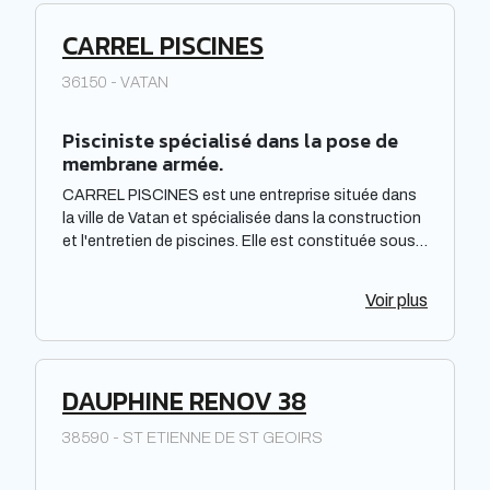
CARREL PISCINES
36150 - VATAN
Pisciniste spécialisé dans la pose de
membrane armée.
CARREL PISCINES est une entreprise située dans
la ville de Vatan et spécialisée dans la construction
et l'entretien de piscines. Elle est constituée sous
forme de Société à responsabilité limitée à associé
unique. Située dans la région Centre-Val de Loire,
Voir plus
elle offre des prestations de qualité pour répondre
aux besoins de sa clientèle. La société met à
disposition de ses clients un savoir-faire et une
expertise reconnus dans le domaine de la piscine.
DAUPHINE RENOV 38
38590 - ST ETIENNE DE ST GEOIRS