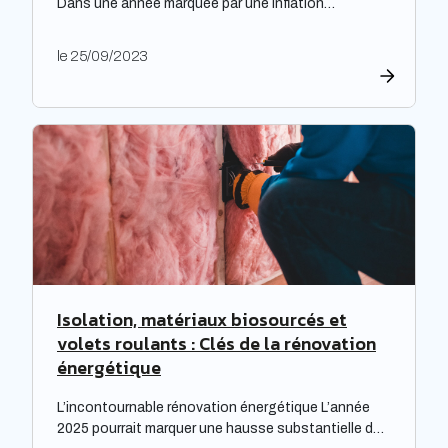
Dans une année marquée par une inflation
exceptionnelle, les entreprises ont fait preuve de
générosité en matière de rémunération. « Face à
le 25/09/2023
une inflation hors-norme, les entreprises ont mis la
main à la poche », relève le cabinet de recrutement
Expectra dans son 21ème baromètre, évoquant une
progression […]
Isolation, matériaux biosourcés et
volets roulants : Clés de la rénovation
énergétique
L’incontournable rénovation énergétique L’année
2025 pourrait marquer une hausse substantielle des