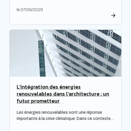
factures d’électricité, en raison de la fin du bouclier
tarifaire. Les travaux de rénovation énergétique
le 07/09/2023
deviennent alors essentiels pour les propriétaires
souhaitant prévenir l’augmentation prévue des
tarifs de l’électricité. Cette initiative est
particulièrement cruciale pour les logements
qualifiés de passoires thermiques, qui connaissent
d’importants […]
L’intégration des énergies
renouvelables dans l’architecture : un
futur prometteur
Les énergies renouvelables sont une réponse
importante à la crise climatique. Dans ce contexte,
l’architecture durable est devenue une nécessité
pour limiter l’impact environnemental de la