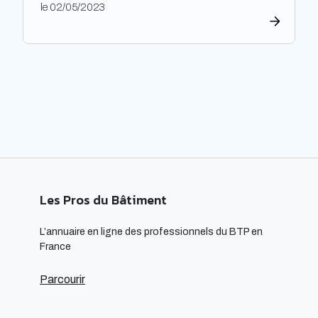
le 02/05/2023
construction et de l’aménagement des bâtiments.
Les architectes ont un rôle majeur à jouer dans
l’adoption de cette approche, en développant des
projets innovants qui intègrent des technologies
respectueuses […]
Les Pros du Bâtiment
L’annuaire en ligne des professionnels du BTP en
France
Parcourir