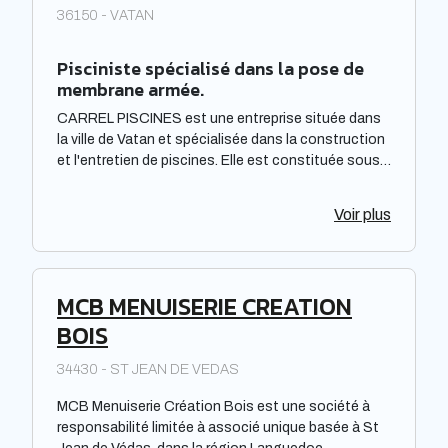
36150 - VATAN
Pisciniste spécialisé dans la pose de
membrane armée.
CARREL PISCINES est une entreprise située dans
la ville de Vatan et spécialisée dans la construction
et l'entretien de piscines. Elle est constituée sous
forme de Société à responsabilité limitée à associé
unique. Située dans la région Centre-Val de Loire,
Voir plus
elle offre des prestations de qualité pour répondre
aux besoins de sa clientèle. La société met à
disposition de ses clients un savoir-faire et une
expertise reconnus dans le domaine de la piscine.
MCB MENUISERIE CREATION
BOIS
34430 - ST JEAN DE VEDAS
MCB Menuiserie Création Bois est une société à
responsabilité limitée à associé unique basée à St