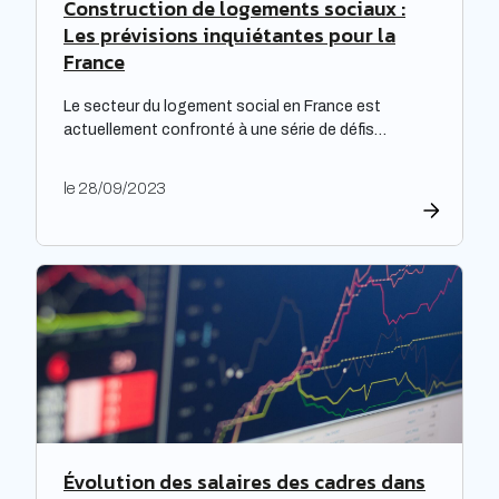
Construction de logements sociaux :
Les prévisions inquiétantes pour la
France
Le secteur du logement social en France est
actuellement confronté à une série de défis
complexes, nécessitant une réflexion approfondie.
Les bailleurs sociaux doivent non seulement
le 28/09/2023
répondre à leurs obligations de rénovation, mais
également faire face à une dette croissante. Une
étude prospective réalisée par la Banque des
territoires met en lumière les enjeux majeurs […]
Évolution des salaires des cadres dans