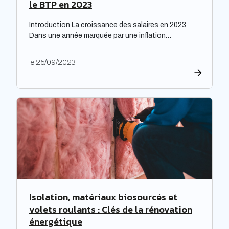
le BTP en 2023
Introduction La croissance des salaires en 2023
Dans une année marquée par une inflation
exceptionnelle, les entreprises ont fait preuve de
générosité en matière de rémunération. « Face à
le 25/09/2023
une inflation hors-norme, les entreprises ont mis la
main à la poche », relève le cabinet de recrutement
Expectra dans son 21ème baromètre, évoquant une
progression […]
Isolation, matériaux biosourcés et
volets roulants : Clés de la rénovation
énergétique