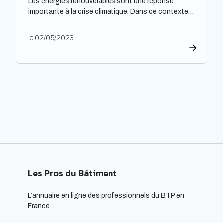
Les énergies renouvelables sont une réponse
importante à la crise climatique. Dans ce contexte,
l’architecture durable est devenue une nécessité
pour limiter l’impact environnemental de la
le 02/05/2023
construction et de l’aménagement des bâtiments.
Les architectes ont un rôle majeur à jouer dans
l’adoption de cette approche, en développant des
projets innovants qui intègrent des technologies
respectueuses […]
Les Pros du Bâtiment
L’annuaire en ligne des professionnels du BTP en
France