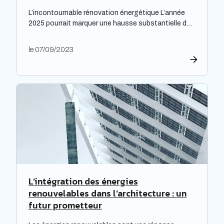
L’incontournable rénovation énergétique L’année
2025 pourrait marquer une hausse substantielle des
factures d’électricité, en raison de la fin du bouclier
tarifaire. Les travaux de rénovation énergétique
le 07/09/2023
deviennent alors essentiels pour les propriétaires
souhaitant prévenir l’augmentation prévue des
tarifs de l’électricité. Cette initiative est
particulièrement cruciale pour les logements
qualifiés de passoires thermiques, qui connaissent
d’importants […]
L’intégration des énergies
renouvelables dans l’architecture : un
futur prometteur