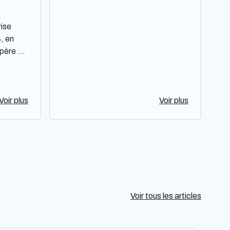
ise
, en
opère en
s
ne non
 ses
Voir plus
Voir plus
tion
 sa
ou son
Voir tous les articles