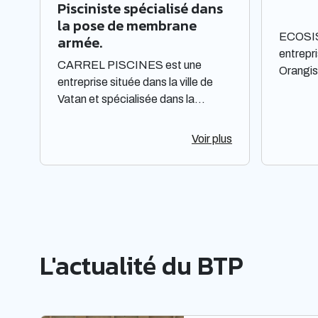
Pisciniste spécialisé dans
la pose de membrane
ECOSI
armée.
entrepri
CARREL PISCINES est une
Orangis
entreprise située dans la ville de
Elle opè
Vatan et spécialisée dans la
actions 
construction et l'entretien de
Son dom
piscines. Elle est constituée sous
Voir plus
spécifié
forme de Société à responsabilité
de note
limitée à associé unique. Située
fait pa
dans la région Centre-Val de Loire,
de sa n
elle offre des prestations de qualité
efficaci
pour répondre aux besoins de sa
une inf
clientèle. La société met à
afin d'a
L'actualité du BTP
disposition de ses clients un savoir-
apprend
faire et une expertise reconnus
ECOSI
dans le domaine de la piscine.