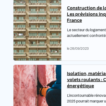
Construction de l
Les prévisions in
France
Le secteur du logement 
actuellement confronté 
complexes, nécessitant
Les bailleurs sociaux d
le 28/09/2023
répondre à leurs obligat
également faire face à 
étude prospective réali
territoires met en lumiè
Isolation, matéri
volets roulants : 
énergétique
L’incontournable rénova
2025 pourrait marquer u