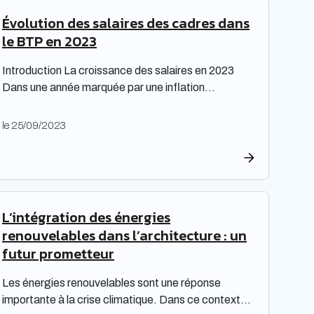
Évolution des salaires des cadres dans
le BTP en 2023
Introduction La croissance des salaires en 2023
Dans une année marquée par une inflation
exceptionnelle, les entreprises ont fait preuve de
générosité en matière de rémunération. « Face à
le 25/09/2023
une inflation hors-norme, les entreprises ont mis la
main à la poche », relève le cabinet de recrutement
Expectra dans son 21ème baromètre, évoquant
une progression […]
L’intégration des énergies
renouvelables dans l’architecture : un
futur prometteur
Les énergies renouvelables sont une réponse
importante à la crise climatique. Dans ce contexte,