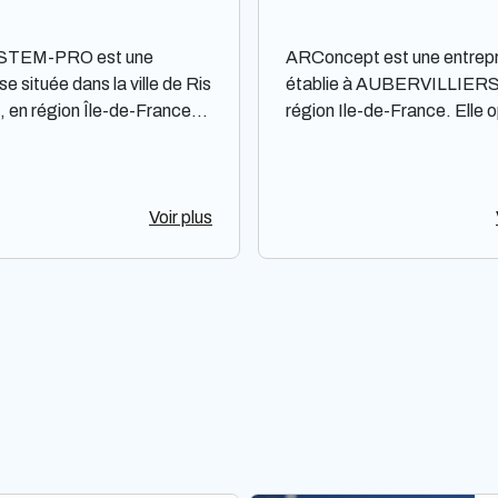
STEM-PRO est une
ARConcept est une entrepr
se située dans la ville de Ris
établie à AUBERVILLIERS
, en région Île-de-France.
région Ile-de-France. Elle 
re en tant que société par
tant que Société par action
simplifiée à associé unique.
simplifiée à associé unique.
aine d'activité n’est pas
Spécialisée dans un domai
. Toutefois, il est important
Voir plus
spécifié, ARConcept offre
r que cette description ne
services dans la région.
s état de sa performance,
Cependant, aucune informa
otoriété ou de son
n'est disponible concernant
té. L'objectif est de fournir
performance, sa notoriété 
ormation concise et neutre
efficacité.
ider les utilisateurs à en
re davantage sur
STEM-PRO.