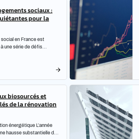
ogements sociaux :
quiétantes pour la
social en France est
à une série de défis
 une réflexion approfondie.
oivent non seulement
ions de rénovation, mais
une dette croissante. Une
sée par la Banque des
re les enjeux majeurs […]
aux biosourcés et
Clés de la rénovation
tion énergétique L’année
ne hausse substantielle des