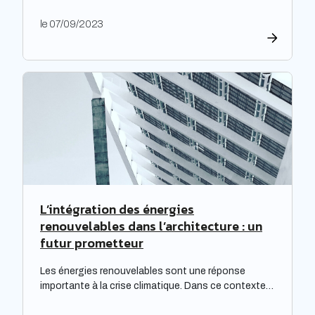
factures d’électricité, en raison de la fin du bouclier
tarifaire. Les travaux de rénovation énergétique
le 07/09/2023
deviennent alors essentiels pour les propriétaires
souhaitant prévenir l’augmentation prévue des
tarifs de l’électricité. Cette initiative est
particulièrement cruciale pour les logements
qualifiés de passoires thermiques, qui connaissent
d’importants […]
L’intégration des énergies
renouvelables dans l’architecture : un
futur prometteur
Les énergies renouvelables sont une réponse
importante à la crise climatique. Dans ce contexte,
l’architecture durable est devenue une nécessité