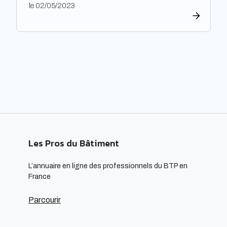
pour limiter l’impact environnemental de la
le 02/05/2023
construction et de l’aménagement des bâtiments.
Les architectes ont un rôle majeur à jouer dans
l’adoption de cette approche, en développant des
projets innovants qui intègrent des technologies
respectueuses […]
Les Pros du Bâtiment
L’annuaire en ligne des professionnels du BTP en
France
Parcourir