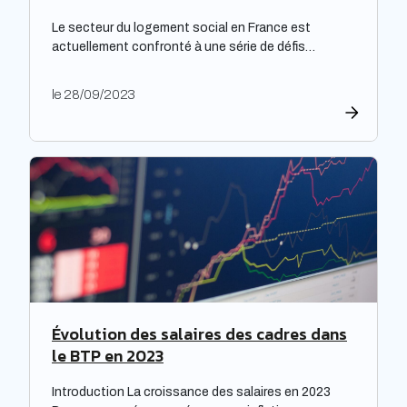
Le secteur du logement social en France est
actuellement confronté à une série de défis
complexes, nécessitant une réflexion approfondie.
Les bailleurs sociaux doivent non seulement
le 28/09/2023
répondre à leurs obligations de rénovation, mais
également faire face à une dette croissante. Une
étude prospective réalisée par la Banque des
territoires met en lumière les enjeux majeurs […]
Évolution des salaires des cadres dans
le BTP en 2023
Introduction La croissance des salaires en 2023