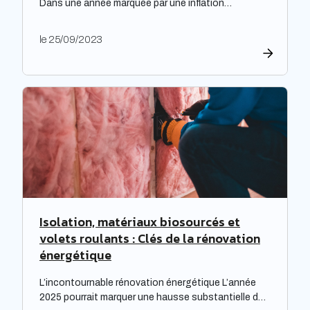
Dans une année marquée par une inflation
exceptionnelle, les entreprises ont fait preuve de
générosité en matière de rémunération. « Face à
le 25/09/2023
une inflation hors-norme, les entreprises ont mis la
main à la poche », relève le cabinet de recrutement
Expectra dans son 21ème baromètre, évoquant une
progression […]
Isolation, matériaux biosourcés et
volets roulants : Clés de la rénovation
énergétique
L’incontournable rénovation énergétique L’année
2025 pourrait marquer une hausse substantielle des