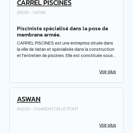
CARREL PISCINES
36150 - VATAN
Pisciniste spécialisé dans la pose de
membrane armée.
CARREL PISCINES est une entreprise située dans
la ville de Vatan et spécialisée dans la construction
et l'entretien de piscines. Elle est constituée sous
forme de Société à responsabilité limitée à associé
unique. Située dans la région Centre-Val de Loire,
Voir plus
elle offre des prestations de qualité pour répondre
aux besoins de sa clientèle. La société met à
disposition de ses clients un savoir-faire et une
expertise reconnus dans le domaine de la piscine.
ASWAN
94220 - CHARENTON LE PONT
Voir plus