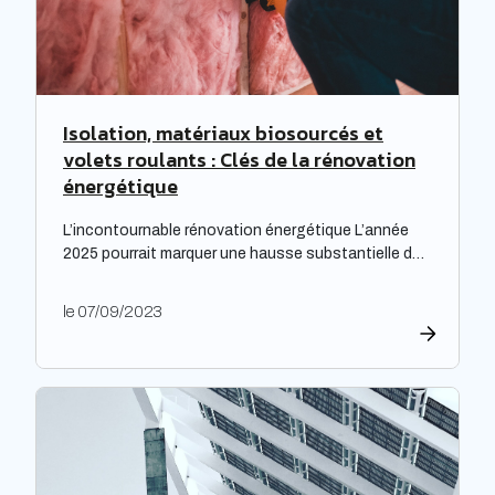
Isolation, matériaux biosourcés et
volets roulants : Clés de la rénovation
énergétique
L’incontournable rénovation énergétique L’année
2025 pourrait marquer une hausse substantielle des
factures d’électricité, en raison de la fin du bouclier
tarifaire. Les travaux de rénovation énergétique
le 07/09/2023
deviennent alors essentiels pour les propriétaires
souhaitant prévenir l’augmentation prévue des
tarifs de l’électricité. Cette initiative est
particulièrement cruciale pour les logements
qualifiés de passoires thermiques, qui connaissent
d’importants […]