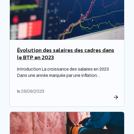
Évolution des salaires des cadres dans
le BTP en 2023
Introduction La croissance des salaires en 2023
Dans une année marquée par une inflation
exceptionnelle, les entreprises ont fait preuve de
générosité en matière de rémunération. « Face à
le 25/09/2023
une inflation hors-norme, les entreprises ont mis la
main à la poche », relève le cabinet de recrutement
Expectra dans son 21ème baromètre, évoquant une
progression […]