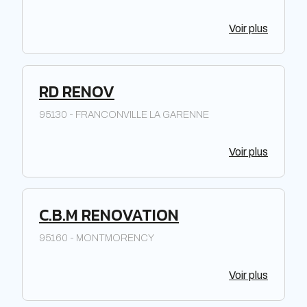
forme de Société à responsabilité limitée à associé
unique. Située dans la région Centre-Val de Loire,
Voir plus
elle offre des prestations de qualité pour répondre
aux besoins de sa clientèle. La société met à
disposition de ses clients un savoir-faire et une
expertise reconnus dans le domaine de la piscine.
RD RENOV
95130 - FRANCONVILLE LA GARENNE
Voir plus
C.B.M RENOVATION
95160 - MONTMORENCY
Voir plus