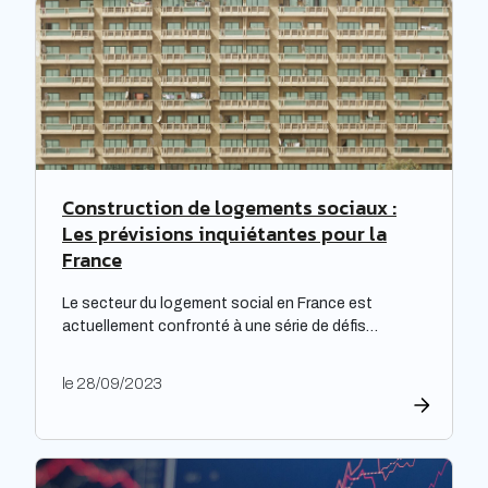
Construction de logements sociaux :
Les prévisions inquiétantes pour la
France
Le secteur du logement social en France est
actuellement confronté à une série de défis
complexes, nécessitant une réflexion approfondie.
Les bailleurs sociaux doivent non seulement
le 28/09/2023
répondre à leurs obligations de rénovation, mais
également faire face à une dette croissante. Une
étude prospective réalisée par la Banque des
territoires met en lumière les enjeux majeurs […]