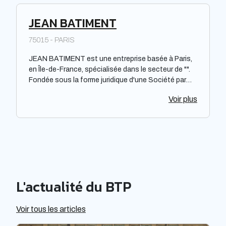
JEAN BATIMENT
75015 - PARIS
JEAN BATIMENT est une entreprise basée à Paris,
en Île-de-France, spécialisée dans le secteur de "".
Fondée sous la forme juridique d'une Société par
Actions Simplifiée à Associé Unique, elle opère
Voir plus
dans la région depuis de nombreuses années. Bien
qu'il soit important de noter que cette description
vise à être objective et sans jugement de valeur, il
convient de souligner que JEAN BATIMENT fait
partie des professionnels du web référencés dans
cet annuaire.
L'actualité du BTP
Voir tous les articles