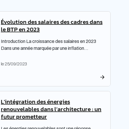
riers
re les
Évolution des salaires des cadres dans
aux
le BTP en 2023
Introduction La croissance des salaires en 2023
Dans une année marquée par une inflation
exceptionnelle, les entreprises ont fait preuve de
générosité en matière de rémunération. « Face à
le 25/09/2023
une inflation hors-norme, les entreprises ont mis la
main à la poche », relève le cabinet de recrutement
Expectra dans son 21ème baromètre, évoquant
une progression […]
L’intégration des énergies
renouvelables dans l’architecture : un
futur prometteur
Les énergies renouvelables sont une réponse