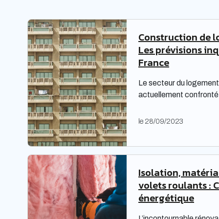
Construction de l
Les prévisions in
France
Le secteur du logement 
actuellement confronté 
complexes, nécessitant
Les bailleurs sociaux d
le 28/09/2023
répondre à leurs obligat
également faire face à 
étude prospective réali
territoires met en lumiè
Isolation, matéri
volets roulants : 
énergétique
L’incontournable rénova