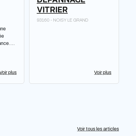
VITRIER
93160 - NOISY LE GRAND
une
ée
ance.
 de la
rs
n, la
ent de
Voir plus
Voir plus
esse
besoins.
s une
marquer
Voir tous les articles
de et de