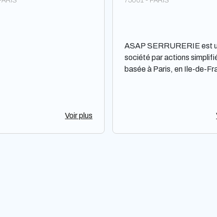
 PARIS
75001 - PARIS
ASAP SERRURERIE est 
société par actions simplifi
basée à Paris, en Ile-de-Fr
Spécialisée dans le domaine
serrurerie, elle propose dive
services tels que l'installatio
Voir plus
réparation et le remplacem
serrures. L'entreprise s'adr
tant aux particuliers qu'aux
professionnels, offrant des
solutions adaptées à leurs 
Bien qu'elle soit située dan
zone très concurrentielle,
l'entreprise tente de se dé
en assurant un service rapi