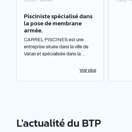
36150 - VATAN
75011 -
Pisciniste spécialisé dans
la pose de membrane
armée.
CARREL PISCINES est une
entreprise située dans la ville de
Vatan et spécialisée dans la
construction et l'entretien de
piscines. Elle est constituée sous
Voir plus
forme de Société à responsabilité
limitée à associé unique. Située
dans la région Centre-Val de Loire,
elle offre des prestations de qualité
pour répondre aux besoins de sa
clientèle. La société met à
L'actualité du BTP
disposition de ses clients un savoir-
faire et une expertise reconnus
dans le domaine de la piscine.