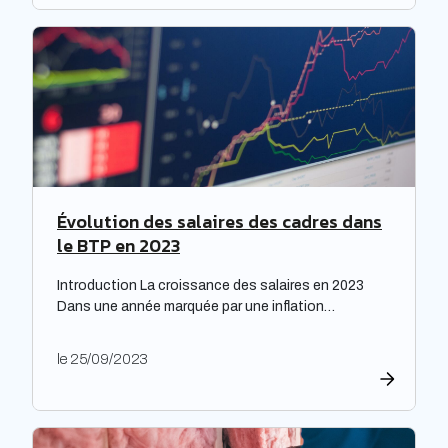
étude prospective réalisée par la Banque des
territoires met en lumière les enjeux majeurs […]
Évolution des salaires des cadres dans
le BTP en 2023
Introduction La croissance des salaires en 2023
Dans une année marquée par une inflation
exceptionnelle, les entreprises ont fait preuve de
générosité en matière de rémunération. « Face à
le 25/09/2023
une inflation hors-norme, les entreprises ont mis la
main à la poche », relève le cabinet de recrutement
Expectra dans son 21ème baromètre, évoquant une
progression […]