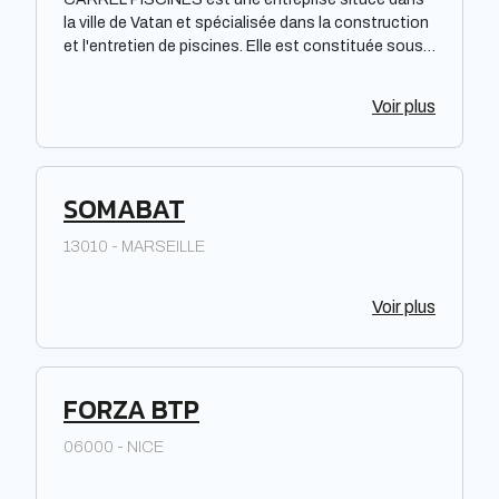
la ville de Vatan et spécialisée dans la construction
et l'entretien de piscines. Elle est constituée sous
forme de Société à responsabilité limitée à associé
unique. Située dans la région Centre-Val de Loire,
Voir plus
elle offre des prestations de qualité pour répondre
aux besoins de sa clientèle. La société met à
disposition de ses clients un savoir-faire et une
expertise reconnus dans le domaine de la piscine.
SOMABAT
13010 - MARSEILLE
Voir plus
FORZA BTP
06000 - NICE