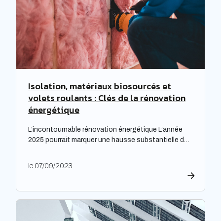
Isolation, matériaux biosourcés et
volets roulants : Clés de la rénovation
énergétique
L’incontournable rénovation énergétique L’année
2025 pourrait marquer une hausse substantielle des
factures d’électricité, en raison de la fin du bouclier
tarifaire. Les travaux de rénovation énergétique
le 07/09/2023
deviennent alors essentiels pour les propriétaires
souhaitant prévenir l’augmentation prévue des
tarifs de l’électricité. Cette initiative est
particulièrement cruciale pour les logements
qualifiés de passoires thermiques, qui connaissent