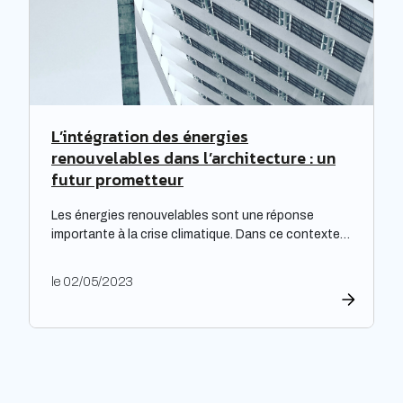
d’importants […]
L’intégration des énergies
renouvelables dans l’architecture : un
futur prometteur
Les énergies renouvelables sont une réponse
importante à la crise climatique. Dans ce contexte,
l’architecture durable est devenue une nécessité
pour limiter l’impact environnemental de la
le 02/05/2023
construction et de l’aménagement des bâtiments.
Les architectes ont un rôle majeur à jouer dans
l’adoption de cette approche, en développant des
projets innovants qui intègrent des technologies
respectueuses […]