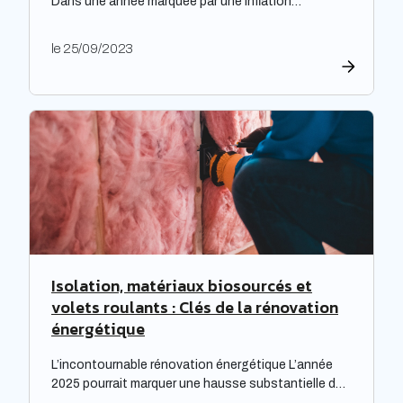
Dans une année marquée par une inflation
exceptionnelle, les entreprises ont fait preuve de
générosité en matière de rémunération. « Face à
le 25/09/2023
une inflation hors-norme, les entreprises ont mis la
main à la poche », relève le cabinet de recrutement
Expectra dans son 21ème baromètre, évoquant une
progression […]
Isolation, matériaux biosourcés et
volets roulants : Clés de la rénovation
énergétique
L’incontournable rénovation énergétique L’année
2025 pourrait marquer une hausse substantielle des
factures d’électricité, en raison de la fin du bouclier