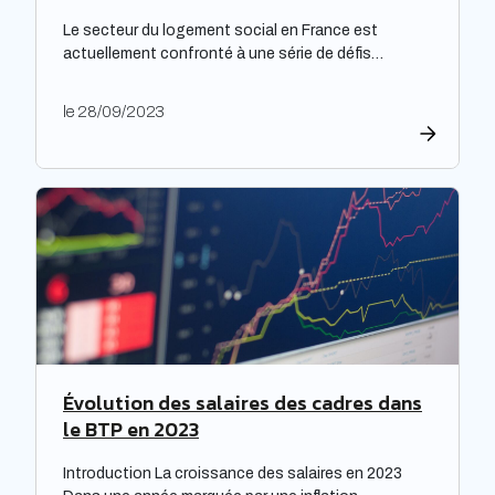
Le secteur du logement social en France est
actuellement confronté à une série de défis
complexes, nécessitant une réflexion approfondie.
Les bailleurs sociaux doivent non seulement
le 28/09/2023
répondre à leurs obligations de rénovation, mais
également faire face à une dette croissante. Une
étude prospective réalisée par la Banque des
territoires met en lumière les enjeux majeurs […]
Évolution des salaires des cadres dans
le BTP en 2023
Introduction La croissance des salaires en 2023