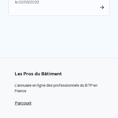
le 02/05/2023
construction et de l’aménagement des bâtiments.
Les architectes ont un rôle majeur à jouer dans
l’adoption de cette approche, en développant des
projets innovants qui intègrent des technologies
respectueuses […]
Les Pros du Bâtiment
L’annuaire en ligne des professionnels du BTP en
France
Parcourir