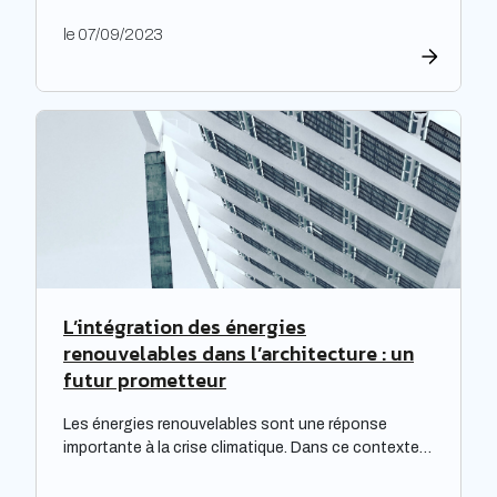
tarifaire. Les travaux de rénovation énergétique
le 07/09/2023
deviennent alors essentiels pour les propriétaires
souhaitant prévenir l’augmentation prévue des
tarifs de l’électricité. Cette initiative est
particulièrement cruciale pour les logements
qualifiés de passoires thermiques, qui connaissent
d’importants […]
L’intégration des énergies
renouvelables dans l’architecture : un
futur prometteur
Les énergies renouvelables sont une réponse
importante à la crise climatique. Dans ce contexte,
l’architecture durable est devenue une nécessité
pour limiter l’impact environnemental de la