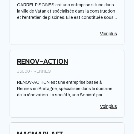
CARREL PISCINES est une entreprise située dans
la ville de Vatan et spécialisée dans la construction
et l'entretien de piscines. Elle est constituée sous
forme de Société à responsabilité limitée à associé
unique. Située dans la région Centre-Val de Loire,
Voir plus
elle offre des prestations de qualité pour répondre
aux besoins de sa clientèle. La société met à
disposition de ses clients un savoir-faire et une
expertise reconnus dans le domaine de la piscine.
RENOV-ACTION
35000 - RENNES
RENOV-ACTION est une entreprise basée à
Rennes en Bretagne, spécialisée dans le domaine
de la rénovation. La société, une Société par
actions simplifiée à associé unique, propose des
Voir plus
services de rénovation pour les particuliers et les
professionnels. Avec une équipe compétente,
RENOV-ACTION assure la réalisation de travaux de
qualité dans le respect des normes en vigueur.
MAGMAPLAST