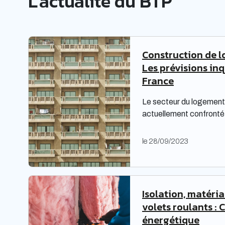
L'actualité du BTP
faire et une expertise reconnus
dans le domaine de la piscine.
Construction de l
Les prévisions in
France
Le secteur du logement 
actuellement confronté 
complexes, nécessitant
Les bailleurs sociaux d
le 28/09/2023
répondre à leurs obligat
également faire face à 
étude prospective réali
territoires met en lumiè
Isolation, matéri
volets roulants : 
énergétique