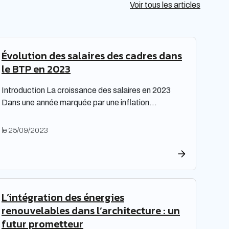
Voir tous les articles
Évolution des salaires des cadres dans
le BTP en 2023
Introduction La croissance des salaires en 2023
Dans une année marquée par une inflation
exceptionnelle, les entreprises ont fait preuve de
générosité en matière de rémunération. « Face à
le 25/09/2023
une inflation hors-norme, les entreprises ont mis la
main à la poche », relève le cabinet de recrutement
Expectra dans son 21ème baromètre, évoquant
une progression […]
L’intégration des énergies
renouvelables dans l’architecture : un
futur prometteur