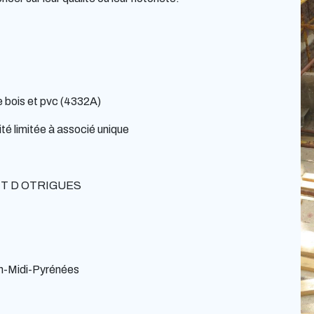
 bois et pvc (4332A)
té limitée à associé unique
NT D OTRIGUES
n-Midi-Pyrénées