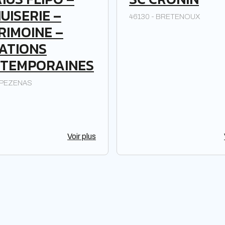
UISERIE –
46130 - BRETENOUX
RIMOINE –
ATIONS
TEMPORAINES
- PEZENAS
Voir plus