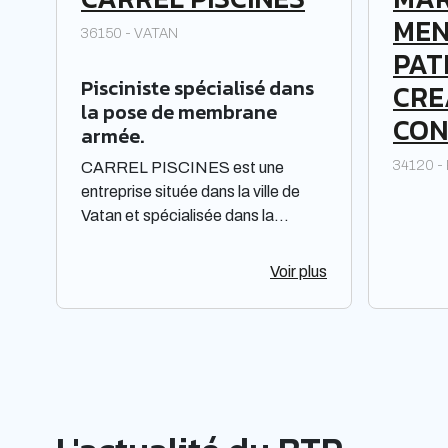
MEN
36150 - VATAN
PAT
Pisciniste spécialisé dans
CRE
la pose de membrane
CON
armée.
34120 
CARREL PISCINES est une
entreprise située dans la ville de
Vatan et spécialisée dans la
construction et l'entretien de
piscines. Elle est constituée sous
Voir plus
forme de Société à responsabilité
limitée à associé unique. Située
dans la région Centre-Val de Loire,
elle offre des prestations de qualité
pour répondre aux besoins de sa
clientèle. La société met à
disposition de ses clients un savoir-