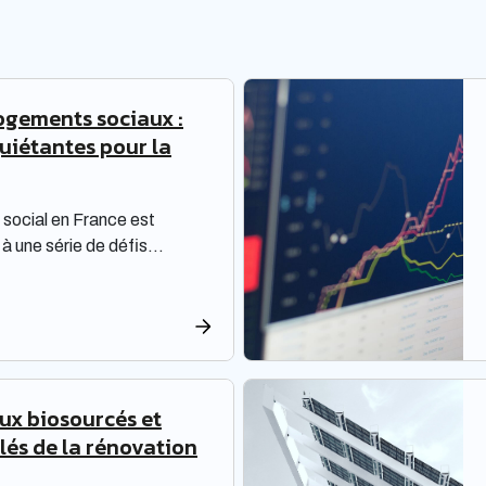
ogements sociaux :
quiétantes pour la
social en France est
à une série de défis
 une réflexion approfondie.
oivent non seulement
ions de rénovation, mais
une dette croissante. Une
sée par la Banque des
re les enjeux majeurs […]
aux biosourcés et
Clés de la rénovation