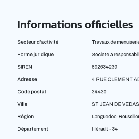
Informations officielles
Secteur d'activité
Travaux de menuiserie
Forme juridique
Societe a responsabili
SIREN
892634239
Adresse
4 RUE CLEMENT A
Code postal
34430
Ville
ST JEAN DE VEDA
Région
Languedoc-Roussillo
Département
Hérault - 34