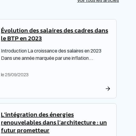
Voir tous les articles
Évolution des salaires des cadres dans
le BTP en 2023
Introduction La croissance des salaires en 2023
Dans une année marquée par une inflation
exceptionnelle, les entreprises ont fait preuve de
générosité en matière de rémunération. « Face à
le 25/09/2023
une inflation hors-norme, les entreprises ont mis la
main à la poche », relève le cabinet de recrutement
Expectra dans son 21ème baromètre, évoquant
une progression […]
L’intégration des énergies
renouvelables dans l’architecture : un
futur prometteur