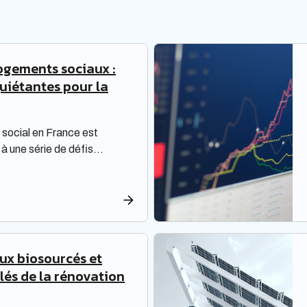
ogements sociaux :
quiétantes pour la
social en France est
à une série de défis
 une réflexion approfondie.
oivent non seulement
ions de rénovation, mais
une dette croissante. Une
sée par la Banque des
re les enjeux majeurs […]
aux biosourcés et
Clés de la rénovation