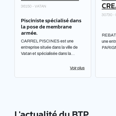
CRE
36150 - VATAN
30730 
Pisciniste spécialisé dans
la pose de membrane
armée.
REBAT
CARREL PISCINES est une
une ent
entreprise située dans la ville de
PARIGN
Vatan et spécialisée dans la
dans la 
construction et l'entretien de
bois. El
piscines. Elle est constituée sous
responsa
Voir plus
forme de Société à responsabilité
unique 
limitée à associé unique. Située
la régi
dans la région Centre-Val de Loire,
Midi-Py
elle offre des prestations de qualité
une lar
pour répondre aux besoins de sa
bois, m
clientèle. La société met à
prononce
L'actualité du BTP
disposition de ses clients un savoir-
notorié
faire et une expertise reconnus