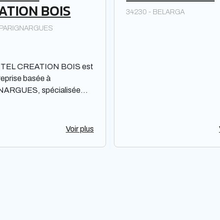
ATION BOIS
34230 - BELARGA
- PARIGNARGUES
TEL CREATION BOIS est
reprise basée à
ARGUES, spécialisée
création de produits en
le est une Société à
bilité limitée à associé
Voir plus
opérant principalement dans
on Languedoc-Roussillon-
rénées. La société propose
ge gamme de produits en
ais on ne peut pas se
r sur leur qualité ou leur
té.