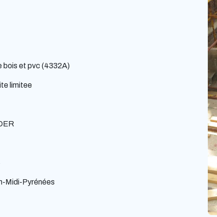
 bois et pvc (4332A)
te limitee
DER
S
n-Midi-Pyrénées