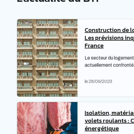
dans le domaine de la piscine.
Construction de l
Les prévisions in
France
Le secteur du logement 
actuellement confronté 
complexes, nécessitant
Les bailleurs sociaux d
le 28/09/2023
répondre à leurs obligat
également faire face à 
étude prospective réali
territoires met en lumiè
Isolation, matéri
volets roulants : 
énergétique