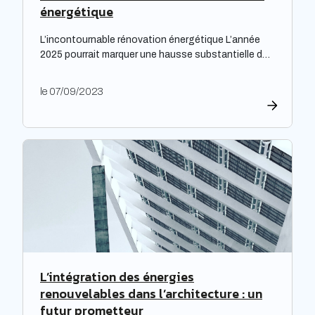
énergétique
L’incontournable rénovation énergétique L’année
2025 pourrait marquer une hausse substantielle des
factures d’électricité, en raison de la fin du bouclier
tarifaire. Les travaux de rénovation énergétique
le 07/09/2023
deviennent alors essentiels pour les propriétaires
souhaitant prévenir l’augmentation prévue des
tarifs de l’électricité. Cette initiative est
particulièrement cruciale pour les logements
qualifiés de passoires thermiques, qui connaissent
d’importants […]
L’intégration des énergies
renouvelables dans l’architecture : un
futur prometteur