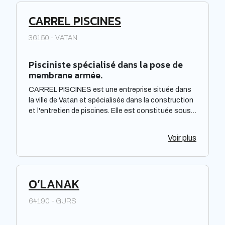
CARREL PISCINES
36150 - VATAN
Pisciniste spécialisé dans la pose de
membrane armée.
CARREL PISCINES est une entreprise située dans
la ville de Vatan et spécialisée dans la construction
et l'entretien de piscines. Elle est constituée sous
forme de Société à responsabilité limitée à associé
unique. Située dans la région Centre-Val de Loire,
Voir plus
elle offre des prestations de qualité pour répondre
aux besoins de sa clientèle. La société met à
disposition de ses clients un savoir-faire et une
expertise reconnus dans le domaine de la piscine.
O’LANAK
64190 - GURS