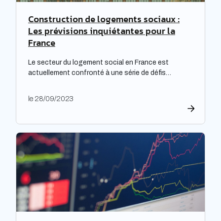
Construction de logements sociaux :
Les prévisions inquiétantes pour la
France
Le secteur du logement social en France est
actuellement confronté à une série de défis
complexes, nécessitant une réflexion approfondie.
Les bailleurs sociaux doivent non seulement
le 28/09/2023
répondre à leurs obligations de rénovation, mais
également faire face à une dette croissante. Une
étude prospective réalisée par la Banque des
territoires met en lumière les enjeux majeurs […]