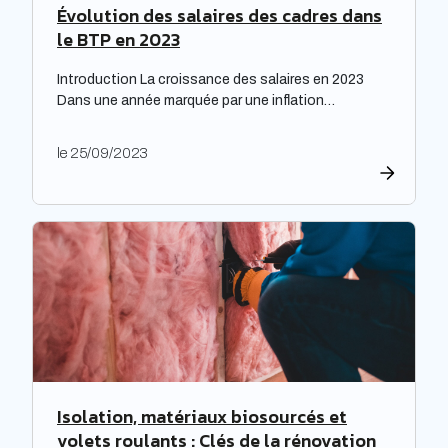
Évolution des salaires des cadres dans
le BTP en 2023
Introduction La croissance des salaires en 2023
Dans une année marquée par une inflation
exceptionnelle, les entreprises ont fait preuve de
générosité en matière de rémunération. « Face à
le 25/09/2023
une inflation hors-norme, les entreprises ont mis la
main à la poche », relève le cabinet de recrutement
Expectra dans son 21ème baromètre, évoquant une
progression […]
Isolation, matériaux biosourcés et
volets roulants : Clés de la rénovation