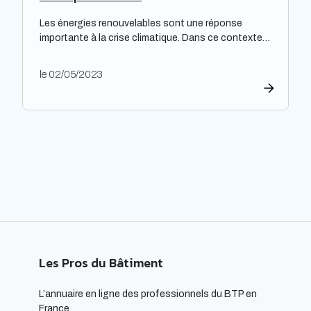
Les énergies renouvelables sont une réponse
importante à la crise climatique. Dans ce contexte,
l’architecture durable est devenue une nécessité
pour limiter l’impact environnemental de la
le 02/05/2023
construction et de l’aménagement des bâtiments.
Les architectes ont un rôle majeur à jouer dans
l’adoption de cette approche, en développant des
projets innovants qui intègrent des technologies
respectueuses […]
Les Pros du Bâtiment
L’annuaire en ligne des professionnels du BTP en
France