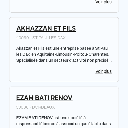
Voir plus
AKHAZZAN ET FILS
40990 - ST PAUL LES DAX
Akazzan et Fils est une entreprise basée à St Paul
les Dax, en Aquitaine-Limousin-Poitou-Charentes.
Spécialisée dans un secteur d'activité non précisé,
elle opère sous la forme juridique d'une Société par
Voir plus
Actions Simplifiée à associé unique. Bien que leurs
performances, notoriété et efficacité ne soient pas
mentionnées, Akazzan et Fils est répertoriée dans
l'annuaire des professionnels du web, offrant ainsi la
EZAM BATI RENOV
possibilité de contacter cette entreprise pour toute
demande ou besoin éventuel.
33000 - BORDEAUX
EZAM BATI RENOV est une société à
responsabilité limitée à associé unique établie dans