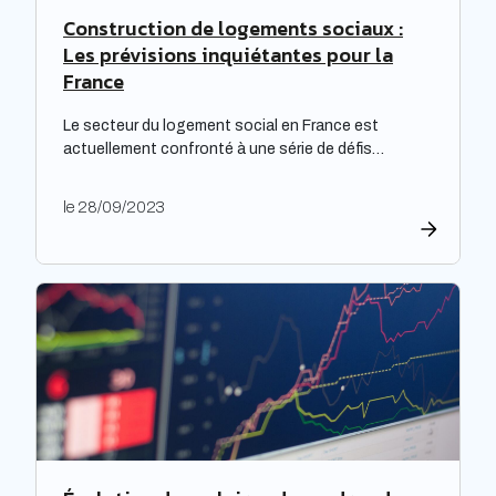
Construction de logements sociaux :
Les prévisions inquiétantes pour la
France
Le secteur du logement social en France est
actuellement confronté à une série de défis
complexes, nécessitant une réflexion approfondie.
Les bailleurs sociaux doivent non seulement
le 28/09/2023
répondre à leurs obligations de rénovation, mais
également faire face à une dette croissante. Une
étude prospective réalisée par la Banque des
territoires met en lumière les enjeux majeurs […]