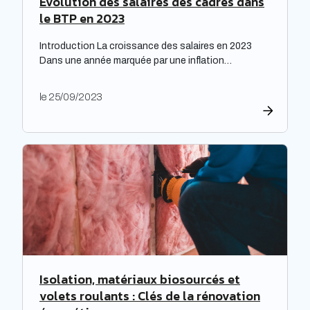
Évolution des salaires des cadres dans
le BTP en 2023
Introduction La croissance des salaires en 2023
Dans une année marquée par une inflation
exceptionnelle, les entreprises ont fait preuve de
générosité en matière de rémunération. « Face à
le 25/09/2023
une inflation hors-norme, les entreprises ont mis la
main à la poche », relève le cabinet de recrutement
Expectra dans son 21ème baromètre, évoquant une
progression […]
Isolation, matériaux biosourcés et
volets roulants : Clés de la rénovation