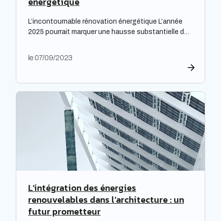
énergétique
L’incontournable rénovation énergétique L’année
2025 pourrait marquer une hausse substantielle des
factures d’électricité, en raison de la fin du bouclier
tarifaire. Les travaux de rénovation énergétique
le 07/09/2023
deviennent alors essentiels pour les propriétaires
souhaitant prévenir l’augmentation prévue des
tarifs de l’électricité. Cette initiative est
particulièrement cruciale pour les logements
qualifiés de passoires thermiques, qui connaissent
d’importants […]
L’intégration des énergies
renouvelables dans l’architecture : un
futur prometteur