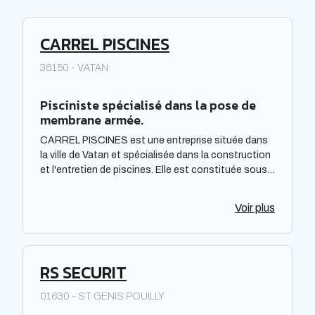
CARREL PISCINES
36150 - VATAN
Pisciniste spécialisé dans la pose de
membrane armée.
CARREL PISCINES est une entreprise située dans
la ville de Vatan et spécialisée dans la construction
et l'entretien de piscines. Elle est constituée sous
forme de Société à responsabilité limitée à associé
unique. Située dans la région Centre-Val de Loire,
Voir plus
elle offre des prestations de qualité pour répondre
aux besoins de sa clientèle. La société met à
disposition de ses clients un savoir-faire et une
expertise reconnus dans le domaine de la piscine.
RS SECURIT
01630 - ST GENIS POUILLY