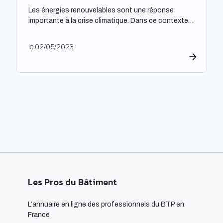
Les énergies renouvelables sont une réponse
importante à la crise climatique. Dans ce contexte,
l’architecture durable est devenue une nécessité
pour limiter l’impact environnemental de la
le 02/05/2023
construction et de l’aménagement des bâtiments.
Les architectes ont un rôle majeur à jouer dans
l’adoption de cette approche, en développant des
projets innovants qui intègrent des technologies
respectueuses […]
Les Pros du Bâtiment
L’annuaire en ligne des professionnels du BTP en
France