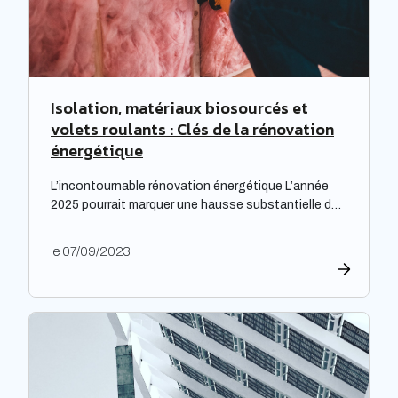
Isolation, matériaux biosourcés et
volets roulants : Clés de la rénovation
énergétique
L’incontournable rénovation énergétique L’année
2025 pourrait marquer une hausse substantielle des
factures d’électricité, en raison de la fin du bouclier
tarifaire. Les travaux de rénovation énergétique
le 07/09/2023
deviennent alors essentiels pour les propriétaires
souhaitant prévenir l’augmentation prévue des
tarifs de l’électricité. Cette initiative est
particulièrement cruciale pour les logements
qualifiés de passoires thermiques, qui connaissent
d’importants […]