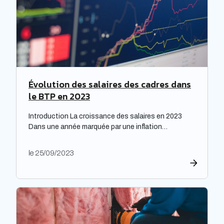
Évolution des salaires des cadres dans
le BTP en 2023
Introduction La croissance des salaires en 2023
Dans une année marquée par une inflation
exceptionnelle, les entreprises ont fait preuve de
générosité en matière de rémunération. « Face à
le 25/09/2023
une inflation hors-norme, les entreprises ont mis la
main à la poche », relève le cabinet de recrutement
Expectra dans son 21ème baromètre, évoquant une
progression […]