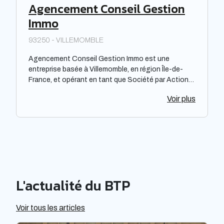
Agencement Conseil Gestion
de tout avis subjectif.
Immo
93250 - VILLEMOMBLE
Agencement Conseil Gestion Immo est une
entreprise basée à Villemomble, en région Île-de-
France, et opérant en tant que Société par Actions
Simplifiée. Elle se spécialise dans le domaine de [.].
Voir plus
Sa zone d'activité principale se concentre sur la
région Île-de-France. L'entreprise s'engage à offrir
des services de qualité dans le [.]. Néanmoins, il
convient de noter que cette description reste
objective et ne fait pas référence à des
performances, notoriété ou efficacité spécifiques.
L'actualité du BTP
Voir tous les articles