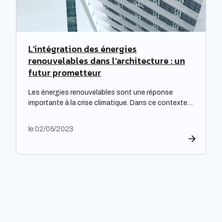
L’intégration des énergies
renouvelables dans l’architecture : un
futur prometteur
Les énergies renouvelables sont une réponse
importante à la crise climatique. Dans ce contexte,
l’architecture durable est devenue une nécessité
pour limiter l’impact environnemental de la
le 02/05/2023
construction et de l’aménagement des bâtiments.
Les architectes ont un rôle majeur à jouer dans
l’adoption de cette approche, en développant des
projets innovants qui intègrent des technologies
respectueuses […]