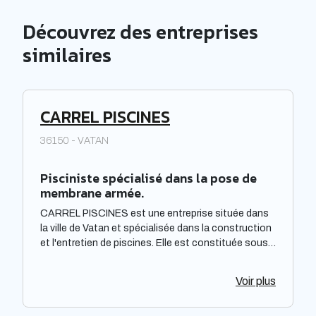
Découvrez des entreprises
similaires
CARREL PISCINES
36150 - VATAN
Pisciniste spécialisé dans la pose de
membrane armée.
CARREL PISCINES est une entreprise située dans
la ville de Vatan et spécialisée dans la construction
et l'entretien de piscines. Elle est constituée sous
forme de Société à responsabilité limitée à associé
unique. Située dans la région Centre-Val de Loire,
Voir plus
elle offre des prestations de qualité pour répondre
aux besoins de sa clientèle. La société met à