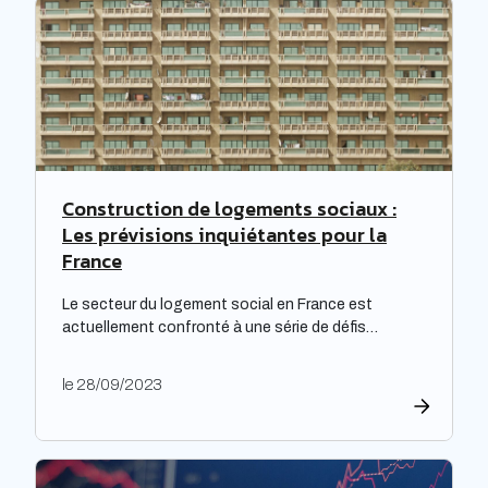
Construction de logements sociaux :
Les prévisions inquiétantes pour la
France
Le secteur du logement social en France est
actuellement confronté à une série de défis
complexes, nécessitant une réflexion approfondie.
Les bailleurs sociaux doivent non seulement
le 28/09/2023
répondre à leurs obligations de rénovation, mais
également faire face à une dette croissante. Une
étude prospective réalisée par la Banque des
territoires met en lumière les enjeux majeurs […]