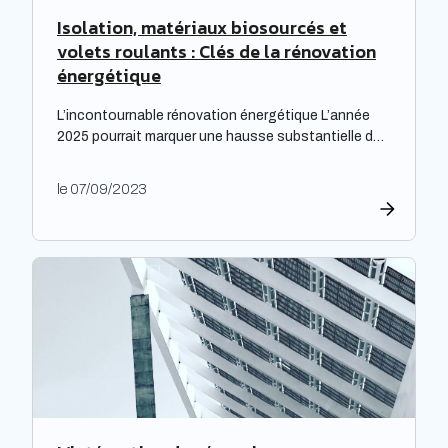
Isolation, matériaux biosourcés et
volets roulants : Clés de la rénovation
énergétique
L’incontournable rénovation énergétique L’année
2025 pourrait marquer une hausse substantielle des
factures d’électricité, en raison de la fin du bouclier
tarifaire. Les travaux de rénovation énergétique
le 07/09/2023
deviennent alors essentiels pour les propriétaires
souhaitant prévenir l’augmentation prévue des
tarifs de l’électricité. Cette initiative est
particulièrement cruciale pour les logements
qualifiés de passoires thermiques, qui connaissent
d’importants […]