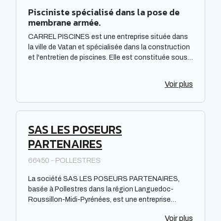
Pisciniste spécialisé dans la pose de
membrane armée.
CARREL PISCINES est une entreprise située dans
la ville de Vatan et spécialisée dans la construction
et l'entretien de piscines. Elle est constituée sous
forme de Société à responsabilité limitée à associé
unique. Située dans la région Centre-Val de Loire,
Voir plus
elle offre des prestations de qualité pour répondre
aux besoins de sa clientèle. La société met à
disposition de ses clients un savoir-faire et une
expertise reconnus dans le domaine de la piscine.
SAS LES POSEURS
PARTENAIRES
66450 - POLLESTRES
La société SAS LES POSEURS PARTENAIRES,
basée à Pollestres dans la région Languedoc-
Roussillon-Midi-Pyrénées, est une entreprise
spécialisée dans un domaine non précisé. En tant
Voir plus
que Société par Actions Simplifiée, elle opère dans