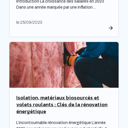
Introduction La croissance des salaires en 2023
Dans une année marquée par une inflation
exceptionnelle, les entreprises ont fait preuve de
générosité en matière de rémunération. « Face à
le 25/09/2023
une inflation hors-norme, les entreprises ont mis la
main à la poche », relève le cabinet de recrutement
Expectra dans son 21ème baromètre, évoquant une
progression […]
Isolation, matériaux biosourcés et
volets roulants : Clés de la rénovation
énergétique
L’incontournable rénovation énergétique L’année