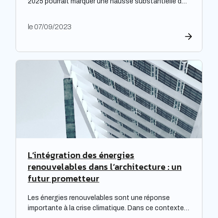
2025 pourrait marquer une hausse substantielle des
factures d’électricité, en raison de la fin du bouclier
tarifaire. Les travaux de rénovation énergétique
le 07/09/2023
deviennent alors essentiels pour les propriétaires
souhaitant prévenir l’augmentation prévue des
tarifs de l’électricité. Cette initiative est
particulièrement cruciale pour les logements
qualifiés de passoires thermiques, qui connaissent
d’importants […]
L’intégration des énergies
renouvelables dans l’architecture : un
futur prometteur
Les énergies renouvelables sont une réponse
importante à la crise climatique. Dans ce contexte,