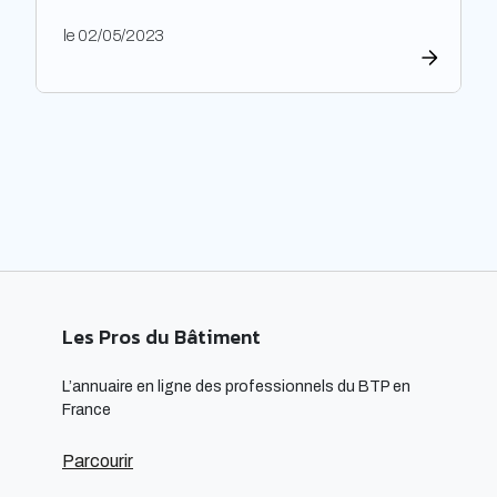
l’architecture durable est devenue une nécessité
pour limiter l’impact environnemental de la
le 02/05/2023
construction et de l’aménagement des bâtiments.
Les architectes ont un rôle majeur à jouer dans
l’adoption de cette approche, en développant des
projets innovants qui intègrent des technologies
respectueuses […]
Les Pros du Bâtiment
L’annuaire en ligne des professionnels du BTP en
France
Parcourir