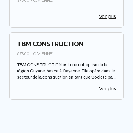
97300 - CAYENNE
Voir plus
TBM CONSTRUCTION
97300 - CAYENNE
TBM CONSTRUCTION est une entreprise de la
région Guyane, basée à Cayenne. Elle opère dans le
secteur de la construction en tant que Société par
Actions Simplifiée. Spécialisée dans divers types de
Voir plus
travaux, TBM CONSTRUCTION offre des services
professionnels à ses clients. Soucieuse de
répondre aux besoins de ses clients, l'entreprise se
concentre sur la réalisation de projets dans le
respect des normes et des délais impartis. En
constante évolution, TBM CONSTRUCTION
s'engage à fournir des services de qualité et à