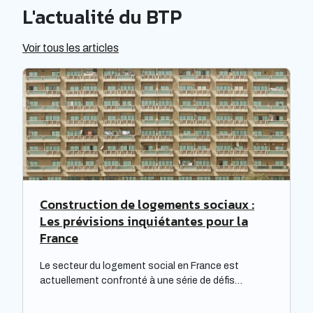
maintenir une relation de confiance avec sa
L'actualité du BTP
clientèle.
Voir tous les articles
Construction de logements sociaux :
Les prévisions inquiétantes pour la
France
Le secteur du logement social en France est
actuellement confronté à une série de défis
complexes, nécessitant une réflexion approfondie.
Les bailleurs sociaux doivent non seulement