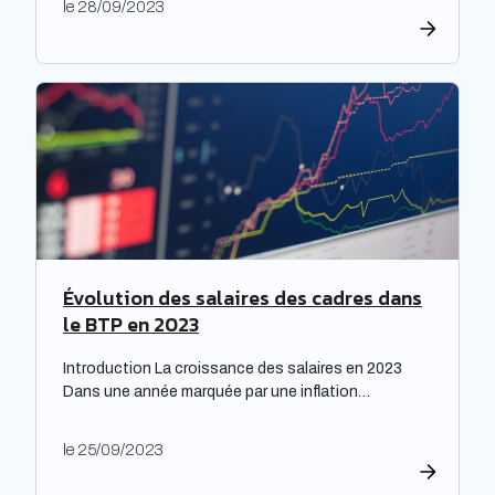
le 28/09/2023
répondre à leurs obligations de rénovation, mais
également faire face à une dette croissante. Une
étude prospective réalisée par la Banque des
territoires met en lumière les enjeux majeurs […]
Évolution des salaires des cadres dans
le BTP en 2023
Introduction La croissance des salaires en 2023
Dans une année marquée par une inflation
exceptionnelle, les entreprises ont fait preuve de
générosité en matière de rémunération. « Face à
le 25/09/2023
une inflation hors-norme, les entreprises ont mis la
main à la poche », relève le cabinet de recrutement