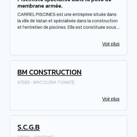
membrane armée.
CARREL PISCINES est une entreprise située dans
la ville de Vatan et spécialisée dans la construction
et l'entretien de piscines. Elle est constituée sous
forme de Société à responsabilité limitée à associé
unique. Située dans la région Centre-Val de Loire,
Voir plus
elle offre des prestations de qualité pour répondre
aux besoins de sa clientèle. La société met à
disposition de ses clients un savoir-faire et une
expertise reconnus dans le domaine de la piscine.
BM CONSTRUCTION
97355 - MACOURIA TONATE
Voir plus
S.C.G.B