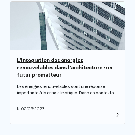
particulièrement cruciale pour les logements
qualifiés de passoires thermiques, qui connaissent
d’importants […]
L’intégration des énergies
renouvelables dans l’architecture : un
futur prometteur
Les énergies renouvelables sont une réponse
importante à la crise climatique. Dans ce contexte,
l’architecture durable est devenue une nécessité
pour limiter l’impact environnemental de la
le 02/05/2023
construction et de l’aménagement des bâtiments.
Les architectes ont un rôle majeur à jouer dans
l’adoption de cette approche, en développant des
projets innovants qui intègrent des technologies