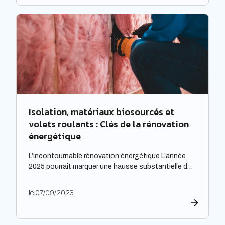
Expectra dans son 21ème baromètre, évoquant une
progression […]
Isolation, matériaux biosourcés et
volets roulants : Clés de la rénovation
énergétique
L’incontournable rénovation énergétique L’année
2025 pourrait marquer une hausse substantielle des
factures d’électricité, en raison de la fin du bouclier
tarifaire. Les travaux de rénovation énergétique
le 07/09/2023
deviennent alors essentiels pour les propriétaires
souhaitant prévenir l’augmentation prévue des
tarifs de l’électricité. Cette initiative est