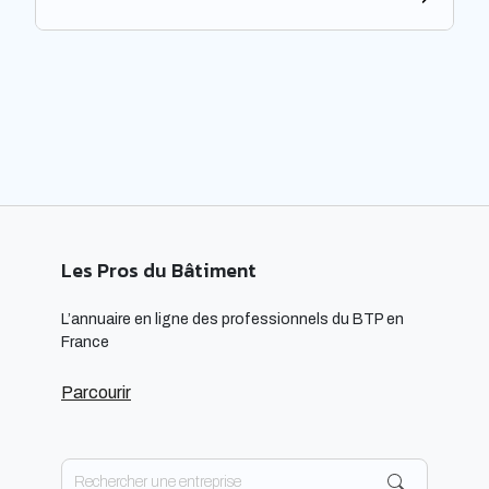
Les architectes ont un rôle majeur à jouer dans
l’adoption de cette approche, en développant des
projets innovants qui intègrent des technologies
respectueuses […]
Les Pros du Bâtiment
L’annuaire en ligne des professionnels du BTP en
France
Parcourir