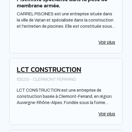
membrane armée.
CARREL PISCINES est une entreprise située dans
la ville de Vatan et spécialisée dans la construction
et l'entretien de piscines. Elle est constituée sous
forme de Société à responsabilité limitée à associé
unique. Située dans la région Centre-Val de Loire,
Voir plus
elle offre des prestations de qualité pour répondre
aux besoins de sa clientèle. La société met à
disposition de ses clients un savoir-faire et une
expertise reconnus dans le domaine de la piscine.
LCT CONSTRUCTION
63100 - CLERMONT FERRAND
LCT CONSTRUCTION est une entreprise de
construction basée à Clermont-Ferrand, en région
Auvergne-Rhône-Alpes. Fondée sous la forme
juridique d'une Société par Actions Simplifiée, elle
Voir plus
se spécialise dans la réalisation de projets de
construction variés. Son activité principale
consiste à construire des bâtiments résidentiels,