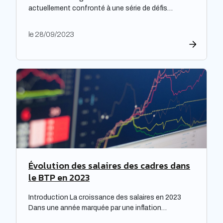
actuellement confronté à une série de défis
complexes, nécessitant une réflexion approfondie.
Les bailleurs sociaux doivent non seulement
le 28/09/2023
répondre à leurs obligations de rénovation, mais
également faire face à une dette croissante. Une
étude prospective réalisée par la Banque des
territoires met en lumière les enjeux majeurs […]
Évolution des salaires des cadres dans
le BTP en 2023
Introduction La croissance des salaires en 2023
Dans une année marquée par une inflation
exceptionnelle, les entreprises ont fait preuve de