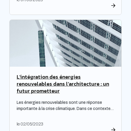
deviennent alors essentiels pour les propriétaires
souhaitant prévenir l’augmentation prévue des
tarifs de l’électricité. Cette initiative est
particulièrement cruciale pour les logements
qualifiés de passoires thermiques, qui connaissent
d’importants […]
L’intégration des énergies
renouvelables dans l’architecture : un
futur prometteur
Les énergies renouvelables sont une réponse
importante à la crise climatique. Dans ce contexte,
l’architecture durable est devenue une nécessité
pour limiter l’impact environnemental de la
le 02/05/2023
construction et de l’aménagement des bâtiments.