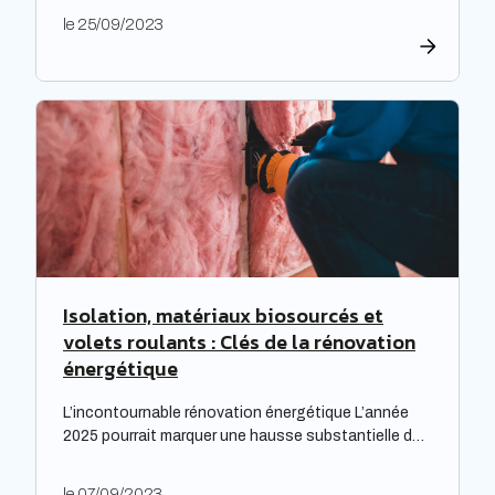
générosité en matière de rémunération. « Face à
le 25/09/2023
une inflation hors-norme, les entreprises ont mis la
main à la poche », relève le cabinet de recrutement
Expectra dans son 21ème baromètre, évoquant une
progression […]
Isolation, matériaux biosourcés et
volets roulants : Clés de la rénovation
énergétique
L’incontournable rénovation énergétique L’année
2025 pourrait marquer une hausse substantielle des
factures d’électricité, en raison de la fin du bouclier
tarifaire. Les travaux de rénovation énergétique
le 07/09/2023