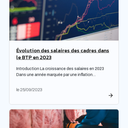
Évolution des salaires des cadres dans
le BTP en 2023
Introduction La croissance des salaires en 2023
Dans une année marquée par une inflation
exceptionnelle, les entreprises ont fait preuve de
générosité en matière de rémunération. « Face à
le 25/09/2023
une inflation hors-norme, les entreprises ont mis la
main à la poche », relève le cabinet de recrutement
Expectra dans son 21ème baromètre, évoquant une
progression […]