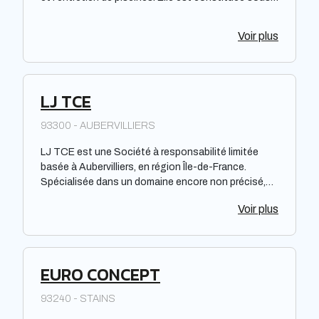
forme de Société à responsabilité limitée à associé
unique. Située dans la région Centre-Val de Loire,
Voir plus
elle offre des prestations de qualité pour répondre
aux besoins de sa clientèle. La société met à
disposition de ses clients un savoir-faire et une
expertise reconnus dans le domaine de la piscine.
LJ TCE
93300 - AUBERVILLIERS
LJ TCE est une Société à responsabilité limitée
basée à Aubervilliers, en région Île-de-France.
Spécialisée dans un domaine encore non précisé,
cette entreprise opère dans la région et offre ses
Voir plus
services aux particuliers et aux professionnels.
Veuillez noter que les opinions et les évaluations de
cette entreprise ne sont pas incluses dans cette
description concise.
EURO CONCEPT
93240 - STAINS