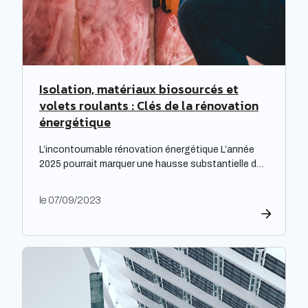
Isolation, matériaux biosourcés et
volets roulants : Clés de la rénovation
énergétique
L’incontournable rénovation énergétique L’année
2025 pourrait marquer une hausse substantielle des
factures d’électricité, en raison de la fin du bouclier
tarifaire. Les travaux de rénovation énergétique
le 07/09/2023
deviennent alors essentiels pour les propriétaires
souhaitant prévenir l’augmentation prévue des
tarifs de l’électricité. Cette initiative est
particulièrement cruciale pour les logements
qualifiés de passoires thermiques, qui connaissent
d’importants […]