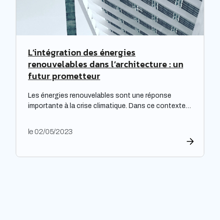
L’intégration des énergies
renouvelables dans l’architecture : un
futur prometteur
Les énergies renouvelables sont une réponse
importante à la crise climatique. Dans ce contexte,
l’architecture durable est devenue une nécessité
pour limiter l’impact environnemental de la
le 02/05/2023
construction et de l’aménagement des bâtiments.
Les architectes ont un rôle majeur à jouer dans
l’adoption de cette approche, en développant des
projets innovants qui intègrent des technologies
respectueuses […]