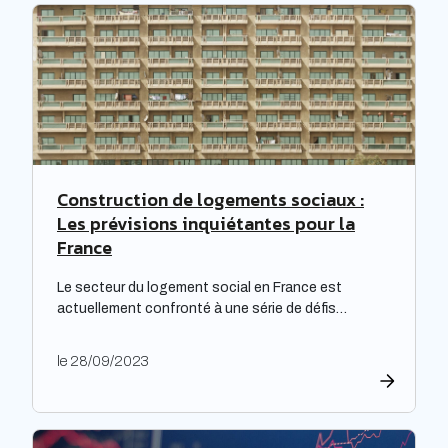
Construction de logements sociaux :
Les prévisions inquiétantes pour la
France
Le secteur du logement social en France est
actuellement confronté à une série de défis
complexes, nécessitant une réflexion approfondie.
Les bailleurs sociaux doivent non seulement
le 28/09/2023
répondre à leurs obligations de rénovation, mais
également faire face à une dette croissante. Une
étude prospective réalisée par la Banque des
territoires met en lumière les enjeux majeurs […]