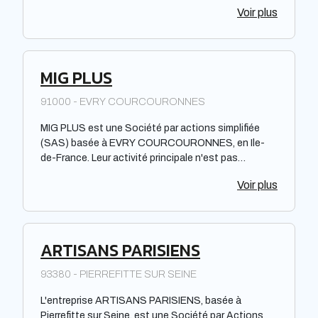
unique. Située dans la région Centre-Val de Loire,
Voir plus
elle offre des prestations de qualité pour répondre
aux besoins de sa clientèle. La société met à
disposition de ses clients un savoir-faire et une
expertise reconnus dans le domaine de la piscine.
MIG PLUS
91000 - EVRY COURCOURONNES
MIG PLUS est une Société par actions simplifiée
(SAS) basée à EVRY COURCOURONNES, en Ile-
de-France. Leur activité principale n'est pas
précisée. Ils sont répertoriés dans l'annuaire des
Voir plus
professionnels du web, mais aucune information sur
leur performance, leur notoriété ou leur efficacité n'a
été fournie.
ARTISANS PARISIENS
93380 - PIERREFITTE SUR SEINE
L'entreprise ARTISANS PARISIENS, basée à
Pierrefitte sur Seine, est une Société par Actions