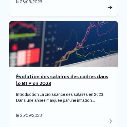
le 28/09/2023
répondre à leurs obligations de rénovation, mais
également faire face à une dette croissante. Une
étude prospective réalisée par la Banque des
territoires met en lumière les enjeux majeurs […]
Évolution des salaires des cadres dans
le BTP en 2023
Introduction La croissance des salaires en 2023
Dans une année marquée par une inflation
exceptionnelle, les entreprises ont fait preuve de
générosité en matière de rémunération. « Face à
le 25/09/2023
une inflation hors-norme, les entreprises ont mis la
main à la poche », relève le cabinet de recrutement