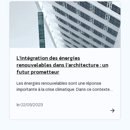
particulièrement cruciale pour les logements
qualifiés de passoires thermiques, qui connaissent
d’importants […]
L’intégration des énergies
renouvelables dans l’architecture : un
futur prometteur
Les énergies renouvelables sont une réponse
importante à la crise climatique. Dans ce contexte,
l’architecture durable est devenue une nécessité
pour limiter l’impact environnemental de la
le 02/05/2023
construction et de l’aménagement des bâtiments.
Les architectes ont un rôle majeur à jouer dans
l’adoption de cette approche, en développant des
projets innovants qui intègrent des technologies