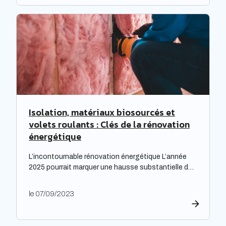
Expectra dans son 21ème baromètre, évoquant une
progression […]
Isolation, matériaux biosourcés et
volets roulants : Clés de la rénovation
énergétique
L’incontournable rénovation énergétique L’année
2025 pourrait marquer une hausse substantielle des
factures d’électricité, en raison de la fin du bouclier
tarifaire. Les travaux de rénovation énergétique
le 07/09/2023
deviennent alors essentiels pour les propriétaires
souhaitant prévenir l’augmentation prévue des
tarifs de l’électricité. Cette initiative est