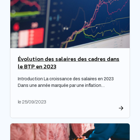
Évolution des salaires des cadres dans
le BTP en 2023
Introduction La croissance des salaires en 2023
Dans une année marquée par une inflation
exceptionnelle, les entreprises ont fait preuve de
générosité en matière de rémunération. « Face à
le 25/09/2023
une inflation hors-norme, les entreprises ont mis la
main à la poche », relève le cabinet de recrutement
Expectra dans son 21ème baromètre, évoquant une
progression […]