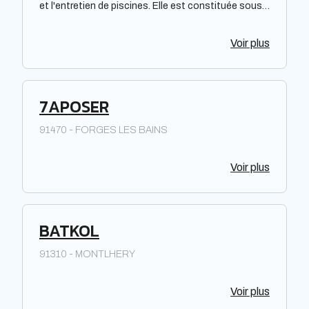
et l'entretien de piscines. Elle est constituée sous
forme de Société à responsabilité limitée à associé
unique. Située dans la région Centre-Val de Loire,
Voir plus
elle offre des prestations de qualité pour répondre
aux besoins de sa clientèle. La société met à
disposition de ses clients un savoir-faire et une
expertise reconnus dans le domaine de la piscine.
7APOSER
91470 - FORGES LES BAINS
Voir plus
BATKOL
91310 - MONTLHERY
Voir plus