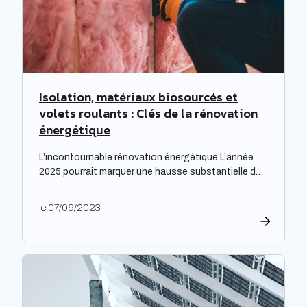
Isolation, matériaux biosourcés et
volets roulants : Clés de la rénovation
énergétique
L’incontournable rénovation énergétique L’année
2025 pourrait marquer une hausse substantielle des
factures d’électricité, en raison de la fin du bouclier
tarifaire. Les travaux de rénovation énergétique
le 07/09/2023
deviennent alors essentiels pour les propriétaires
souhaitant prévenir l’augmentation prévue des
tarifs de l’électricité. Cette initiative est
particulièrement cruciale pour les logements
qualifiés de passoires thermiques, qui connaissent
d’importants […]