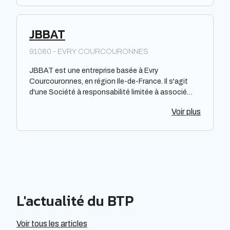
JBBAT
91080 - EVRY COURCOURONNES
JBBAT est une entreprise basée à Evry
Courcouronnes, en région Ile-de-France. Il s'agit
d'une Société à responsabilité limitée à associé
unique. Cette entreprise opère dans un domaine
Voir plus
d'activité précis qui n'est pas mentionné dans la
demande. Il convient de noter que cette description
n'inclut pas d'opinions positives sur l'entreprise et
reste objective, en évitant de parler de
performances, notoriété ou efficacité.
L'actualité du BTP
Voir tous les articles