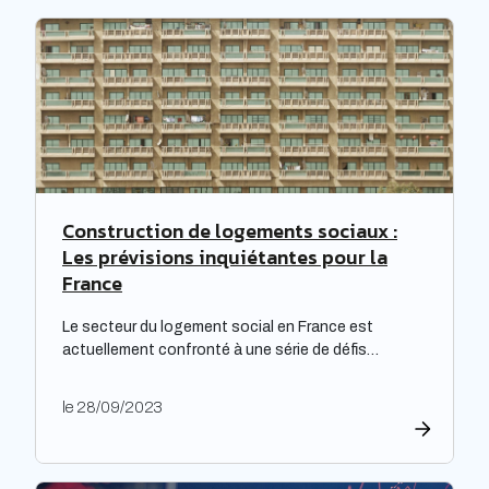
Construction de logements sociaux :
Les prévisions inquiétantes pour la
France
Le secteur du logement social en France est
actuellement confronté à une série de défis
complexes, nécessitant une réflexion approfondie.
Les bailleurs sociaux doivent non seulement
le 28/09/2023
répondre à leurs obligations de rénovation, mais
également faire face à une dette croissante. Une
étude prospective réalisée par la Banque des
territoires met en lumière les enjeux majeurs […]