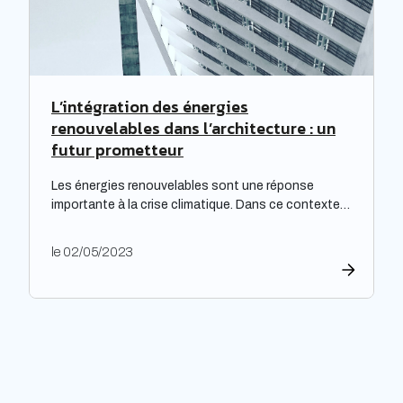
L’intégration des énergies
renouvelables dans l’architecture : un
futur prometteur
Les énergies renouvelables sont une réponse
importante à la crise climatique. Dans ce contexte,
l’architecture durable est devenue une nécessité
pour limiter l’impact environnemental de la
le 02/05/2023
construction et de l’aménagement des bâtiments.
Les architectes ont un rôle majeur à jouer dans
l’adoption de cette approche, en développant des
projets innovants qui intègrent des technologies
respectueuses […]