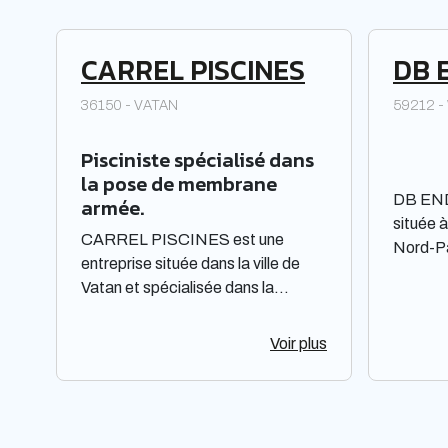
CARREL PISCINES
DB 
36150 - VATAN
59212 -
Pisciniste spécialisé dans
la pose de membrane
DB END
armée.
située 
CARREL PISCINES est une
Nord-Pa
entreprise située dans la ville de
est enr
Vatan et spécialisée dans la
juridiqu
construction et l'entretien de
Respons
piscines. Elle est constituée sous
Voir plus
unique.
forme de Société à responsabilité
principa
limitée à associé unique. Située
consulte
dans la région Centre-Val de Loire,
contact
elle offre des prestations de qualité
amples 