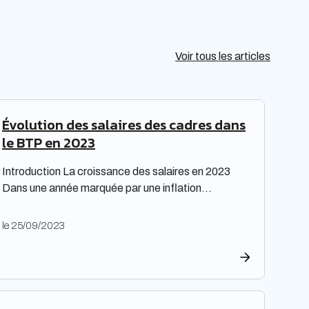
des
Voir tous les articles
 ABBY
e des
Évolution des salaires des cadres dans
le BTP en 2023
Introduction La croissance des salaires en 2023
Dans une année marquée par une inflation
exceptionnelle, les entreprises ont fait preuve de
générosité en matière de rémunération. « Face à
le 25/09/2023
une inflation hors-norme, les entreprises ont mis la
main à la poche », relève le cabinet de recrutement
Expectra dans son 21ème baromètre, évoquant
une progression […]