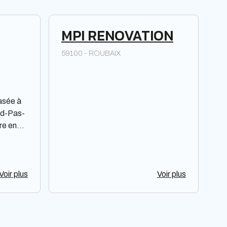
MPI RENOVATION
59100 - ROUBAIX
asée à
rd-Pas-
re en
s
s un
BY ne
ou de
Voir plus
Voir plus
 de
 reste
jugement