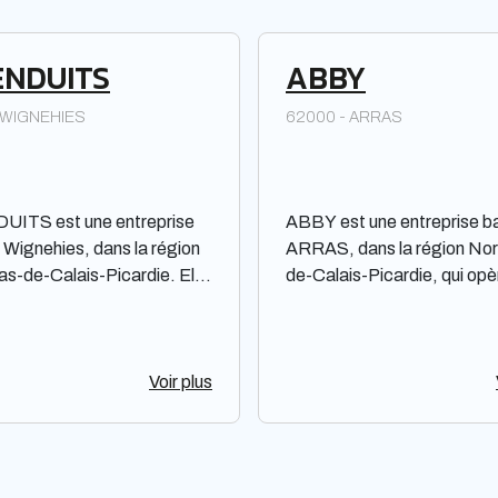
ENDUITS
ABBY
 WIGNEHIES
62000 - ARRAS
UITS est une entreprise
ABBY est une entreprise b
à Wignehies, dans la région
ARRAS, dans la région No
s-de-Calais-Picardie. Elle
de-Calais-Picardie, qui opè
egistrée sous la forme
tant que Société par action
e d'une Société à
simplifiée. Spécialisée dan
abilité Limitée à associé
domaine non spécifié, AB
 Son domaine d'activité
Voir plus
dispose pas de renommée 
l n'est pas spécifié. Veuillez
performances notables à
r leur site web ou les
mentionner. Il est important
er pour obtenir de plus
noter que cette description
informations.
objective, en évitant tout 