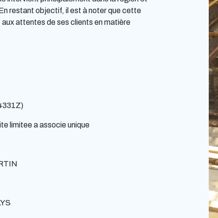
n restant objectif, il est à noter que cette
 aux attentes de ses clients en matière
(4331Z)
te limitee a associe unique
RTIN
LYS