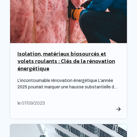
Isolation, matériaux biosourcés et
volets roulants : Clés de la rénovation
énergétique
L’incontournable rénovation énergétique L’année
2025 pourrait marquer une hausse substantielle des
factures d’électricité, en raison de la fin du bouclier
tarifaire. Les travaux de rénovation énergétique
le 07/09/2023
deviennent alors essentiels pour les propriétaires
souhaitant prévenir l’augmentation prévue des
tarifs de l’électricité. Cette initiative est
particulièrement cruciale pour les logements
qualifiés de passoires thermiques, qui connaissent