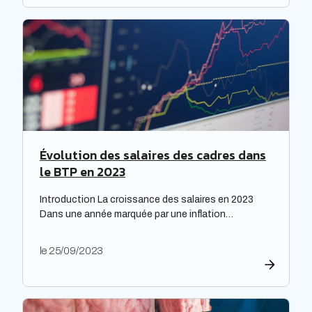
étude prospective réalisée par la Banque des
territoires met en lumière les enjeux majeurs […]
Évolution des salaires des cadres dans
le BTP en 2023
Introduction La croissance des salaires en 2023
Dans une année marquée par une inflation
exceptionnelle, les entreprises ont fait preuve de
générosité en matière de rémunération. « Face à
le 25/09/2023
une inflation hors-norme, les entreprises ont mis la
main à la poche », relève le cabinet de recrutement
Expectra dans son 21ème baromètre, évoquant une
progression […]