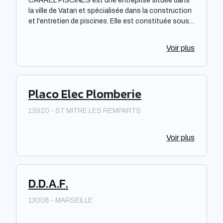
CARREL PISCINES est une entreprise située dans
la ville de Vatan et spécialisée dans la construction
et l'entretien de piscines. Elle est constituée sous
forme de Société à responsabilité limitée à associé
unique. Située dans la région Centre-Val de Loire,
Voir plus
elle offre des prestations de qualité pour répondre
aux besoins de sa clientèle. La société met à
disposition de ses clients un savoir-faire et une
expertise reconnus dans le domaine de la piscine.
Placo Elec Plomberie
13920 - ST MITRE LES REMPARTS
Voir plus
D.D.A.F.
13008 - MARSEILLE