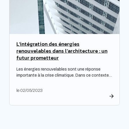
d’importants […]
L’intégration des énergies
renouvelables dans l’architecture : un
futur prometteur
Les énergies renouvelables sont une réponse
importante à la crise climatique. Dans ce contexte,
l’architecture durable est devenue une nécessité
pour limiter l’impact environnemental de la
le 02/05/2023
construction et de l’aménagement des bâtiments.
Les architectes ont un rôle majeur à jouer dans
l’adoption de cette approche, en développant des
projets innovants qui intègrent des technologies
respectueuses […]