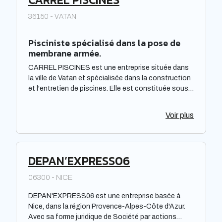
36150 - VATAN
Pisciniste spécialisé dans la pose de
membrane armée.
CARREL PISCINES est une entreprise située dans
la ville de Vatan et spécialisée dans la construction
et l'entretien de piscines. Elle est constituée sous
forme de Société à responsabilité limitée à associé
unique. Située dans la région Centre-Val de Loire,
Voir plus
elle offre des prestations de qualité pour répondre
aux besoins de sa clientèle. La société met à
disposition de ses clients un savoir-faire et une
expertise reconnus dans le domaine de la piscine.
DEPAN’EXPRESS06
06300 - NICE
DEPAN'EXPRESS06 est une entreprise basée à
Nice, dans la région Provence-Alpes-Côte d'Azur.
Avec sa forme juridique de Société par actions