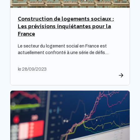
Construction de logements sociaux :
Les prévisions inquiétantes pour la
France
Le secteur du logement social en France est
actuellement confronté à une série de défis
complexes, nécessitant une réflexion approfondie.
Les bailleurs sociaux doivent non seulement
le 28/09/2023
répondre à leurs obligations de rénovation, mais
également faire face à une dette croissante. Une
étude prospective réalisée par la Banque des
territoires met en lumière les enjeux majeurs […]