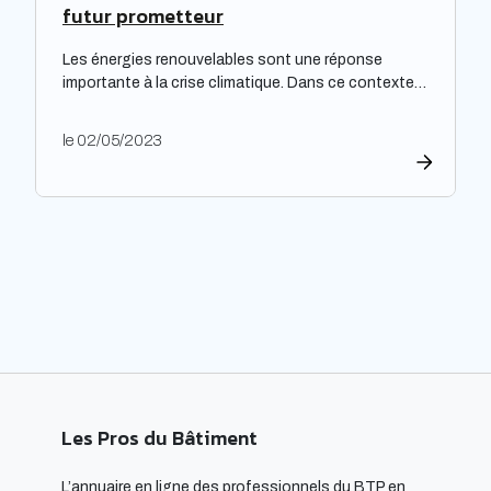
futur prometteur
Les énergies renouvelables sont une réponse
importante à la crise climatique. Dans ce contexte,
l’architecture durable est devenue une nécessité
pour limiter l’impact environnemental de la
le 02/05/2023
construction et de l’aménagement des bâtiments.
Les architectes ont un rôle majeur à jouer dans
l’adoption de cette approche, en développant des
projets innovants qui intègrent des technologies
respectueuses […]
Les Pros du Bâtiment
L’annuaire en ligne des professionnels du BTP en