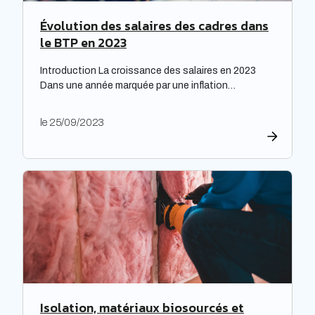
Évolution des salaires des cadres dans
le BTP en 2023
Introduction La croissance des salaires en 2023
Dans une année marquée par une inflation
exceptionnelle, les entreprises ont fait preuve de
générosité en matière de rémunération. « Face à
le 25/09/2023
une inflation hors-norme, les entreprises ont mis la
main à la poche », relève le cabinet de recrutement
Expectra dans son 21ème baromètre, évoquant une
progression […]
Isolation, matériaux biosourcés et