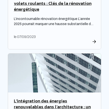
volets roulants : Clés de la rénovation
énergétique
L’incontournable rénovation énergétique L’année
2025 pourrait marquer une hausse substantielle des
factures d’électricité, en raison de la fin du bouclier
tarifaire. Les travaux de rénovation énergétique
le 07/09/2023
deviennent alors essentiels pour les propriétaires
souhaitant prévenir l’augmentation prévue des
tarifs de l’électricité. Cette initiative est
particulièrement cruciale pour les logements
qualifiés de passoires thermiques, qui connaissent
d’importants […]
L’intégration des énergies
renouvelables dans l’architecture : un