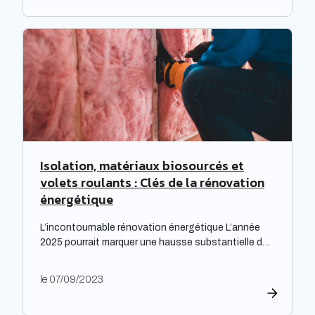
main à la poche », relève le cabinet de recrutement
Expectra dans son 21ème baromètre, évoquant une
progression […]
Isolation, matériaux biosourcés et
volets roulants : Clés de la rénovation
énergétique
L’incontournable rénovation énergétique L’année
2025 pourrait marquer une hausse substantielle des
factures d’électricité, en raison de la fin du bouclier
tarifaire. Les travaux de rénovation énergétique
le 07/09/2023
deviennent alors essentiels pour les propriétaires
souhaitant prévenir l’augmentation prévue des