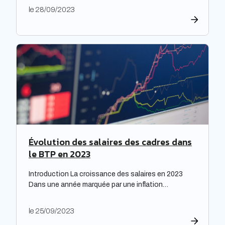
Les bailleurs sociaux doivent non seulement
le 28/09/2023
répondre à leurs obligations de rénovation, mais
également faire face à une dette croissante. Une
étude prospective réalisée par la Banque des
territoires met en lumière les enjeux majeurs […]
Évolution des salaires des cadres dans
le BTP en 2023
Introduction La croissance des salaires en 2023
Dans une année marquée par une inflation
exceptionnelle, les entreprises ont fait preuve de
générosité en matière de rémunération. « Face à
le 25/09/2023
une inflation hors-norme, les entreprises ont mis la