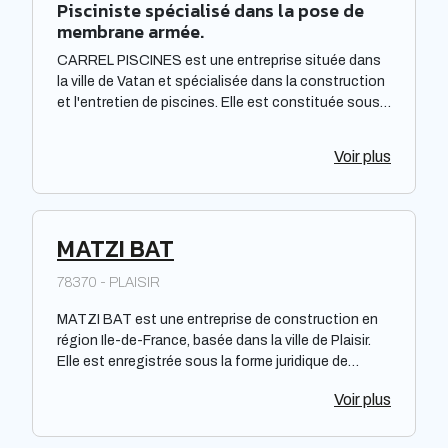
Pisciniste spécialisé dans la pose de
membrane armée.
CARREL PISCINES est une entreprise située dans
la ville de Vatan et spécialisée dans la construction
et l'entretien de piscines. Elle est constituée sous
forme de Société à responsabilité limitée à associé
unique. Située dans la région Centre-Val de Loire,
Voir plus
elle offre des prestations de qualité pour répondre
aux besoins de sa clientèle. La société met à
disposition de ses clients un savoir-faire et une
expertise reconnus dans le domaine de la piscine.
MATZI BAT
78370 - PLAISIR
MATZI BAT est une entreprise de construction en
région Ile-de-France, basée dans la ville de Plaisir.
Elle est enregistrée sous la forme juridique de
Société par actions simplifiée à associé unique.
Voir plus
Spécialisée dans le domaine de la construction, elle
propose des services de qualité pour tous types de
projets de construction. Grâce à son expertise, elle