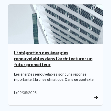
tarifs de l’électricité. Cette initiative est
particulièrement cruciale pour les logements
qualifiés de passoires thermiques, qui connaissent
d’importants […]
L’intégration des énergies
renouvelables dans l’architecture : un
futur prometteur
Les énergies renouvelables sont une réponse
importante à la crise climatique. Dans ce contexte,
l’architecture durable est devenue une nécessité
pour limiter l’impact environnemental de la
le 02/05/2023
construction et de l’aménagement des bâtiments.
Les architectes ont un rôle majeur à jouer dans
l’adoption de cette approche, en développant des
projets innovants qui intègrent des technologies