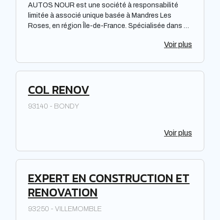
AUTOS NOUR est une société à responsabilité
limitée à associé unique basée à Mandres Les
Roses, en région Île-de-France. Spécialisée dans un
domaine non précisé, cette entreprise opère dans la
Voir plus
zone principale de la région. Bien qu'il soit difficile de
juger de sa performance, notoriété ou efficacité
sans plus d'informations, AUTOS NOUR propose
ses services dans le secteur professionnel du web.
COL RENOV
Pour en savoir plus sur ses activités, il est
recommandé de contacter directement l'entreprise.
93140 - BONDY
Voir plus
EXPERT EN CONSTRUCTION ET
RENOVATION
93250 - VILLEMOMBLE