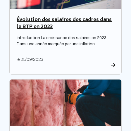
Évolution des salaires des cadres dans
le BTP en 2023
Introduction La croissance des salaires en 2023
Dans une année marquée par une inflation
exceptionnelle, les entreprises ont fait preuve de
générosité en matière de rémunération. « Face à
le 25/09/2023
une inflation hors-norme, les entreprises ont mis la
main à la poche », relève le cabinet de recrutement
Expectra dans son 21ème baromètre, évoquant une
progression […]