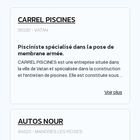
CARREL PISCINES
36150 - VATAN
Pisciniste spécialisé dans la pose de
membrane armée.
CARREL PISCINES est une entreprise située dans
la ville de Vatan et spécialisée dans la construction
et l'entretien de piscines. Elle est constituée sous
forme de Société à responsabilité limitée à associé
unique. Située dans la région Centre-Val de Loire,
Voir plus
elle offre des prestations de qualité pour répondre
aux besoins de sa clientèle. La société met à
disposition de ses clients un savoir-faire et une
expertise reconnus dans le domaine de la piscine.
AUTOS NOUR
94520 - MANDRES LES ROSES