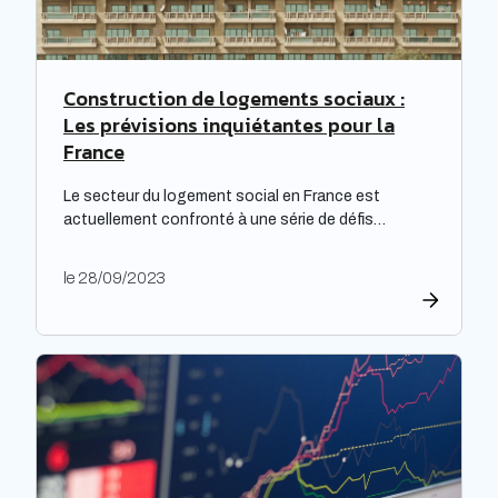
Construction de logements sociaux :
Les prévisions inquiétantes pour la
France
Le secteur du logement social en France est
actuellement confronté à une série de défis
complexes, nécessitant une réflexion approfondie.
Les bailleurs sociaux doivent non seulement
le 28/09/2023
répondre à leurs obligations de rénovation, mais
également faire face à une dette croissante. Une
étude prospective réalisée par la Banque des
territoires met en lumière les enjeux majeurs […]