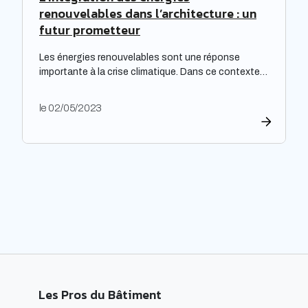
renouvelables dans l’architecture : un
futur prometteur
Les énergies renouvelables sont une réponse
importante à la crise climatique. Dans ce contexte,
l’architecture durable est devenue une nécessité
pour limiter l’impact environnemental de la
le 02/05/2023
construction et de l’aménagement des bâtiments.
Les architectes ont un rôle majeur à jouer dans
l’adoption de cette approche, en développant des
projets innovants qui intègrent des technologies
respectueuses […]
Les Pros du Bâtiment