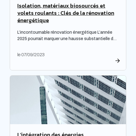
Isolation, matériaux biosourcés et
volets roulants : Clés de la rénovation
énergétique
L’incontournable rénovation énergétique L’année
2025 pourrait marquer une hausse substantielle des
factures d’électricité, en raison de la fin du bouclier
tarifaire. Les travaux de rénovation énergétique
le 07/09/2023
deviennent alors essentiels pour les propriétaires
souhaitant prévenir l’augmentation prévue des
tarifs de l’électricité. Cette initiative est
particulièrement cruciale pour les logements
qualifiés de passoires thermiques, qui connaissent
d’importants […]
L’intégration des énergies