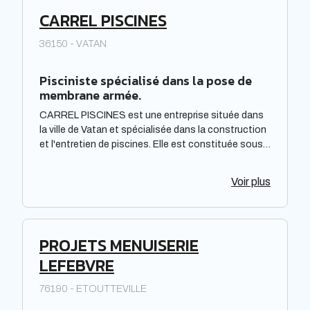
CARREL PISCINES
36150 - VATAN
Pisciniste spécialisé dans la pose de
membrane armée.
CARREL PISCINES est une entreprise située dans
la ville de Vatan et spécialisée dans la construction
et l'entretien de piscines. Elle est constituée sous
forme de Société à responsabilité limitée à associé
unique. Située dans la région Centre-Val de Loire,
Voir plus
elle offre des prestations de qualité pour répondre
aux besoins de sa clientèle. La société met à
disposition de ses clients un savoir-faire et une
expertise reconnus dans le domaine de la piscine.
PROJETS MENUISERIE
LEFEBVRE
76190 - ETOUTTEVILLE