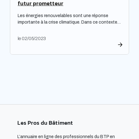
futur prometteur
Les énergies renouvelables sont une réponse
importante à la crise climatique. Dans ce contexte,
l’architecture durable est devenue une nécessité
pour limiter l’impact environnemental de la
le 02/05/2023
construction et de l’aménagement des bâtiments.
Les architectes ont un rôle majeur à jouer dans
l’adoption de cette approche, en développant des
projets innovants qui intègrent des technologies
respectueuses […]
Les Pros du Bâtiment
L’annuaire en ligne des professionnels du BTP en