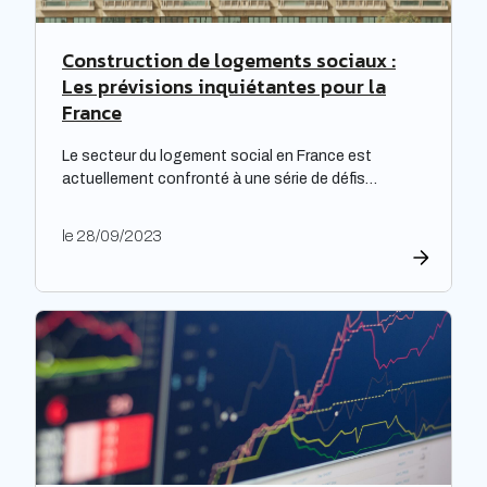
Construction de logements sociaux :
Les prévisions inquiétantes pour la
France
Le secteur du logement social en France est
actuellement confronté à une série de défis
complexes, nécessitant une réflexion approfondie.
Les bailleurs sociaux doivent non seulement
le 28/09/2023
répondre à leurs obligations de rénovation, mais
également faire face à une dette croissante. Une
étude prospective réalisée par la Banque des
territoires met en lumière les enjeux majeurs […]