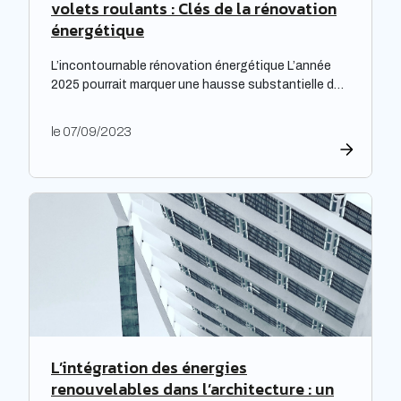
volets roulants : Clés de la rénovation
énergétique
L’incontournable rénovation énergétique L’année
2025 pourrait marquer une hausse substantielle des
factures d’électricité, en raison de la fin du bouclier
tarifaire. Les travaux de rénovation énergétique
le 07/09/2023
deviennent alors essentiels pour les propriétaires
souhaitant prévenir l’augmentation prévue des
tarifs de l’électricité. Cette initiative est
particulièrement cruciale pour les logements
qualifiés de passoires thermiques, qui connaissent
d’importants […]
L’intégration des énergies
renouvelables dans l’architecture : un