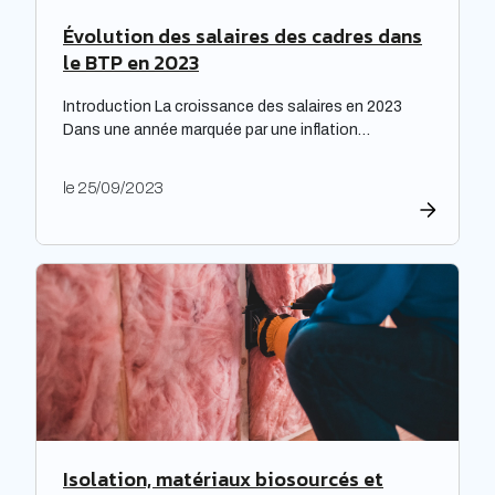
Évolution des salaires des cadres dans
le BTP en 2023
Introduction La croissance des salaires en 2023
Dans une année marquée par une inflation
exceptionnelle, les entreprises ont fait preuve de
générosité en matière de rémunération. « Face à
le 25/09/2023
une inflation hors-norme, les entreprises ont mis la
main à la poche », relève le cabinet de recrutement
Expectra dans son 21ème baromètre, évoquant une
progression […]
Isolation, matériaux biosourcés et