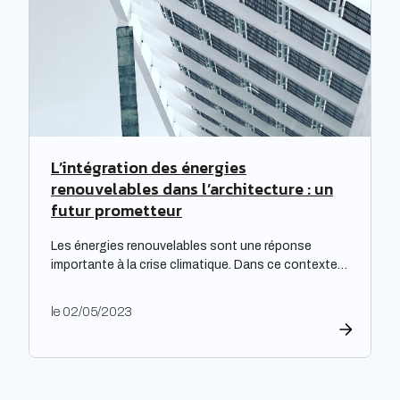
qualifiés de passoires thermiques, qui connaissent
d’importants […]
L’intégration des énergies
renouvelables dans l’architecture : un
futur prometteur
Les énergies renouvelables sont une réponse
importante à la crise climatique. Dans ce contexte,
l’architecture durable est devenue une nécessité
pour limiter l’impact environnemental de la
le 02/05/2023
construction et de l’aménagement des bâtiments.
Les architectes ont un rôle majeur à jouer dans
l’adoption de cette approche, en développant des
projets innovants qui intègrent des technologies
respectueuses […]