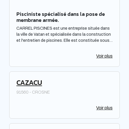
Pisciniste spécialisé dans la pose de
membrane armée.
CARREL PISCINES est une entreprise située dans
la ville de Vatan et spécialisée dans la construction
et l'entretien de piscines. Elle est constituée sous
forme de Société à responsabilité limitée à associé
unique. Située dans la région Centre-Val de Loire,
Voir plus
elle offre des prestations de qualité pour répondre
aux besoins de sa clientèle. La société met à
disposition de ses clients un savoir-faire et une
expertise reconnus dans le domaine de la piscine.
CAZACU
91560 - CROSNE
Voir plus