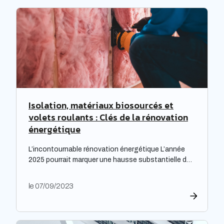
progression […]
Isolation, matériaux biosourcés et
volets roulants : Clés de la rénovation
énergétique
L’incontournable rénovation énergétique L’année
2025 pourrait marquer une hausse substantielle des
factures d’électricité, en raison de la fin du bouclier
tarifaire. Les travaux de rénovation énergétique
le 07/09/2023
deviennent alors essentiels pour les propriétaires
souhaitant prévenir l’augmentation prévue des
tarifs de l’électricité. Cette initiative est
particulièrement cruciale pour les logements