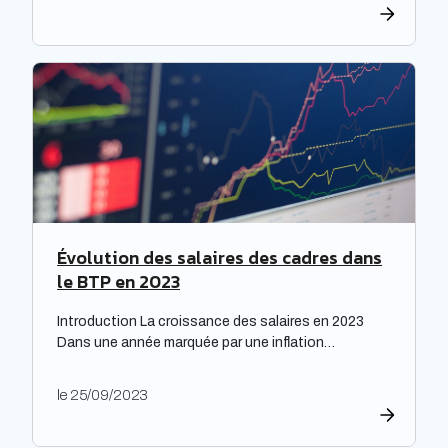
répondre à leurs obligations de rénovation, mais
également faire face à une dette croissante. Une
étude prospective réalisée par la Banque des
territoires met en lumière les enjeux majeurs […]
Évolution des salaires des cadres dans
le BTP en 2023
Introduction La croissance des salaires en 2023
Dans une année marquée par une inflation
exceptionnelle, les entreprises ont fait preuve de
générosité en matière de rémunération. « Face à
le 25/09/2023
une inflation hors-norme, les entreprises ont mis la
main à la poche », relève le cabinet de recrutement
Expectra dans son 21ème baromètre, évoquant une