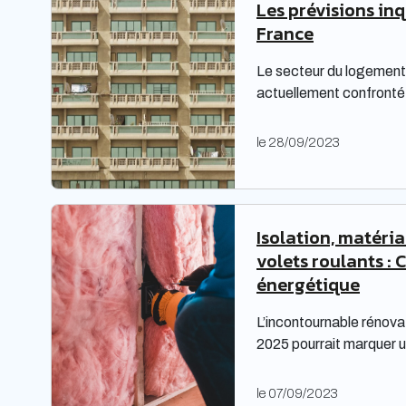
Les prévisions in
France
Le secteur du logement 
actuellement confronté 
complexes, nécessitant
Les bailleurs sociaux d
le 28/09/2023
répondre à leurs obligat
également faire face à 
étude prospective réali
territoires met en lumiè
Isolation, matéri
volets roulants : 
énergétique
L’incontournable rénova
2025 pourrait marquer u
factures d’électricité, e
tarifaire. Les travaux 
le 07/09/2023