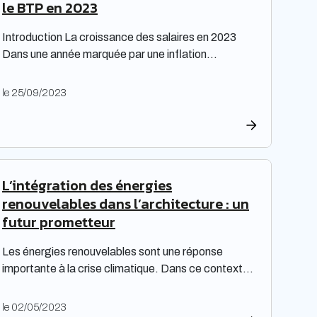
le BTP en 2023
Introduction La croissance des salaires en 2023
Dans une année marquée par une inflation
exceptionnelle, les entreprises ont fait preuve de
générosité en matière de rémunération. « Face à
le 25/09/2023
une inflation hors-norme, les entreprises ont mis la
main à la poche », relève le cabinet de recrutement
Expectra dans son 21ème baromètre, évoquant
une progression […]
L’intégration des énergies
renouvelables dans l’architecture : un
futur prometteur
Les énergies renouvelables sont une réponse
importante à la crise climatique. Dans ce contexte,
l’architecture durable est devenue une nécessité
pour limiter l’impact environnemental de la
le 02/05/2023