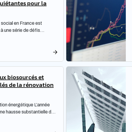
quiétantes pour la
social en France est
à une série de défis
 une réflexion approfondie.
oivent non seulement
ions de rénovation, mais
une dette croissante. Une
sée par la Banque des
re les enjeux majeurs […]
aux biosourcés et
Clés de la rénovation
tion énergétique L’année
ne hausse substantielle des
n raison de la fin du bouclier
de rénovation énergétique