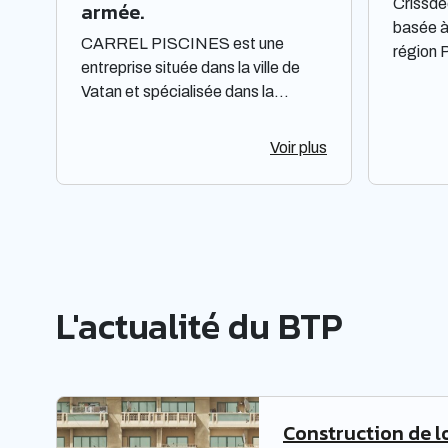
Crissde
armée.
basée à
CARREL PISCINES est une
région 
entreprise située dans la ville de
d'Azur,
Vatan et spécialisée dans la
par acti
construction et l'entretien de
unique.
piscines. Elle est constituée sous
Voir plus
domaine
forme de Société à responsabilité
à répon
limitée à associé unique. Située
avec un
dans la région Centre-Val de Loire,
objectif
elle offre des prestations de qualité
service
pour répondre aux besoins de sa
attentio
clientèle. La société met à
exigenc
L'actualité du BTP
disposition de ses clients un savoir-
projet.
faire et une expertise reconnus
fournir
dans le domaine de la piscine.
respecta
clients.
Construction de l