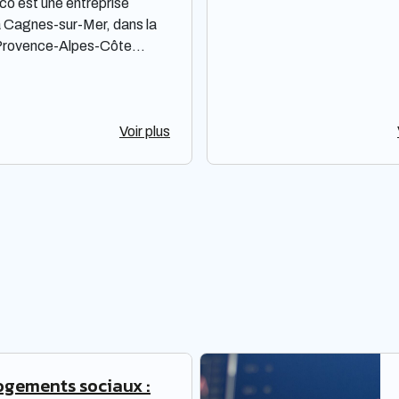
co est une entreprise
 Cagnes-sur-Mer, dans la
Provence-Alpes-Côte
 opérant en tant que société
ons simplifiée à associé
 Spécialisée dans un
 non précisé, elle cherche
Voir plus
dre aux besoins des clients
e approche pratique. Son
 principal est d'offrir des
s adaptés en accordant une
n particulière aux
es spécifiques de chaque
 Crissdeco s'efforce de
 des solutions adéquates en
nt les délais fixés par ses
ogements sociaux :