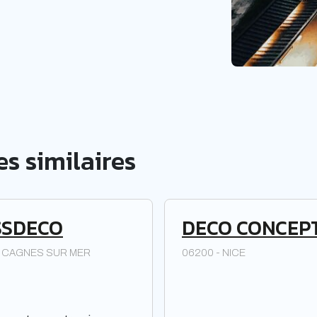
s similaires
SSDECO
DECO CONCEP
- CAGNES SUR MER
06200 - NICE