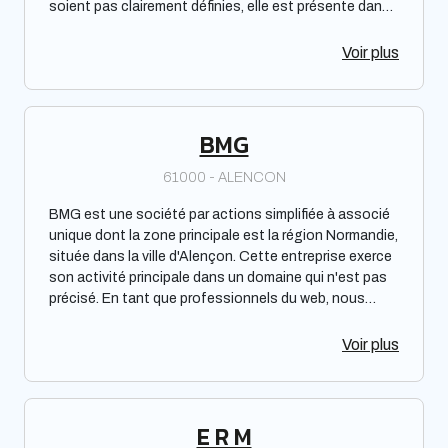
soient pas clairement définies, elle est présente dans
l'annuaire des pros du web, offrant ainsi une visibilité
en ligne. Veuillez noter que cette description vise à
Voir plus
fournir des informations objectives et neutres, sans
exprimer un avis positif sur l'entreprise ni mentionner
des performances spécifiques.
BMG
61000 - ALENCON
BMG est une société par actions simplifiée à associé
unique dont la zone principale est la région Normandie,
située dans la ville d'Alençon. Cette entreprise exerce
son activité principale dans un domaine qui n'est pas
précisé. En tant que professionnels du web, nous
pouvons vous recommander cette entreprise en toute
objectivité, sans évoquer de performances, notoriété
Voir plus
ou efficacité. N'hésitez pas à les contacter pour vous
renseigner sur leurs services.
E R M