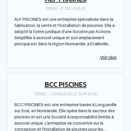
76560 - ETALLEVILLE
ALF PISCINES est une entreprise spécialisée dans la
fabrication, la vente et l'installation de piscines. Elle a
adopté la forme juridique d'une Société par Actions
Simplifiée à associé unique et son emplacement
principal est dans la région Normandie, à Etalleville.
L'entreprise offre un large choix de modèles adaptés
aux besoins et aux budgets de ses clients, ainsi que
Voir plus
des accessoires de piscine et des équipements de
sécurité.
BCC PISCINES
76590 - LONGUEVILLE SUR SCIE
BCC PISCINES est une entreprise basée à Longueville
sur Scie, en Normandie. Elle opère dans le secteur des
piscines et est une Société à responsabilité limitée à
associé unique. L'entreprise se concentre sur la
conception et l'installation de piscines pour les