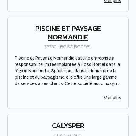
Voir plus
s'adresse aussi bien aux particuliers qu'aux
professionnels. CAUX TRANSPORTS LOCATIONS
TERRASSEMENT bénéficie d'une grande expérience
dans le domaine et se distingue par la qualité de ses
PISCINE ET PAYSAGE
prestations et son expertise technique.
NORMANDIE
76750 - BOSC BORDEL
Piscine et Paysage Normandie est une entreprise à
responsabilité limitée implantée à Bosc Bordel dans la
région Normandie. Spécialisée dans le domaine de la
piscine et du paysagisme, elle offre une large gamme
de services à ses clients. Cette société accompagne
les particuliers et les professionnels dans leur projet
d'aménagement extérieur en proposant des
Voir plus
prestations adaptées à leurs besoins et à leur budget.
Piscine et Paysage Normandie s'engage à respecter
les délais et à garantir la qualité de ses services pour
la satisfaction de sa clientèle.
CALYSPER
61230 - GACE