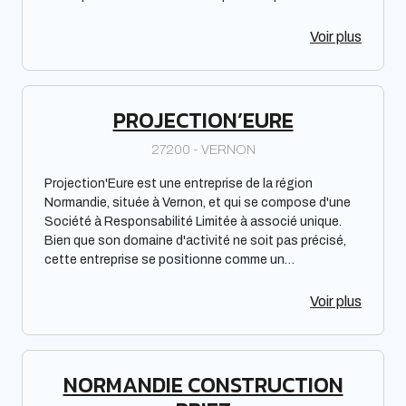
particuliers. Elle est spécialisée dans la conception de
piscines sur mesure. Si vous cherchez à installer une
Voir plus
piscine chez vous, BCC PISCINES pourrait être une
option à considérer.
PROJECTION’EURE
27200 - VERNON
Projection'Eure est une entreprise de la région
Normandie, située à Vernon, et qui se compose d'une
Société à Responsabilité Limitée à associé unique.
Bien que son domaine d'activité ne soit pas précisé,
cette entreprise se positionne comme un
professionnel du secteur. En choisissant de ne pas
faire référence à la réputation ou aux performances
Voir plus
commerciales de Projection'Eure, cette description se
concentre plutôt sur les faits tangibles liés à la
structure de l'entreprise.
NORMANDIE CONSTRUCTION