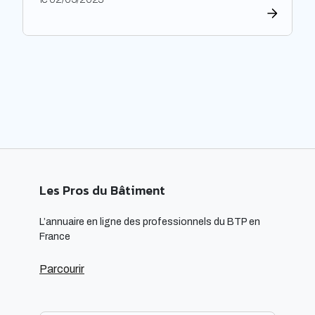
construction et de l’aménagement des bâtiments.
Les architectes ont un rôle majeur à jouer dans
l’adoption de cette approche, en développant des
projets innovants qui intègrent des technologies
respectueuses […]
Les Pros du Bâtiment
L’annuaire en ligne des professionnels du BTP en
France
Parcourir