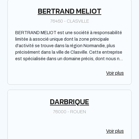
BERTRAND MELIOT
76450 - CLASVILLE
BERTRAND MELIOT est une société à responsabilité
limitée à associé unique dont la zone principale
d'activité se trouve dans la région Normandie, plus
précisément dans la ville de Clasville. Cette entreprise
est spécialisée dans un domaine précis, dont nous ne
pouvons malheureusement pas préciser la nature.
Nous pouvons simplement dire que BERTRAND
Voir plus
MELIOT est présente sur le marché depuis une
certaine durée et qu'elle opère dans un secteur
spécifique.
DARBRIQUE
76000 - ROUEN
Voir plus