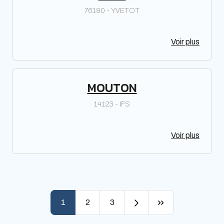
76190 - YVETOT
Voir plus
MOUTON
14123 - IFS
Voir plus
Page navigation
1
2
3
Current Page
Page
Page