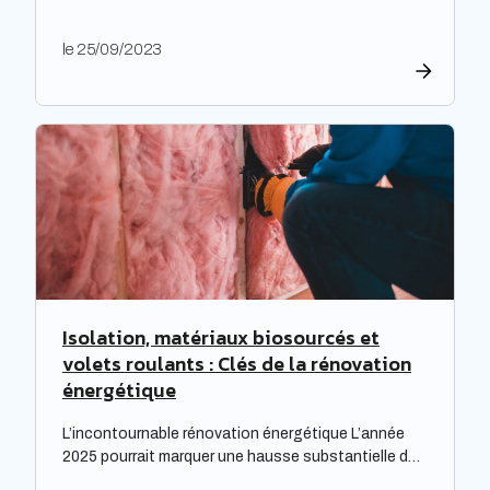
exceptionnelle, les entreprises ont fait preuve de
générosité en matière de rémunération. « Face à
le 25/09/2023
une inflation hors-norme, les entreprises ont mis la
main à la poche », relève le cabinet de recrutement
Expectra dans son 21ème baromètre, évoquant une
progression […]
Isolation, matériaux biosourcés et
volets roulants : Clés de la rénovation
énergétique
L’incontournable rénovation énergétique L’année
2025 pourrait marquer une hausse substantielle des
factures d’électricité, en raison de la fin du bouclier