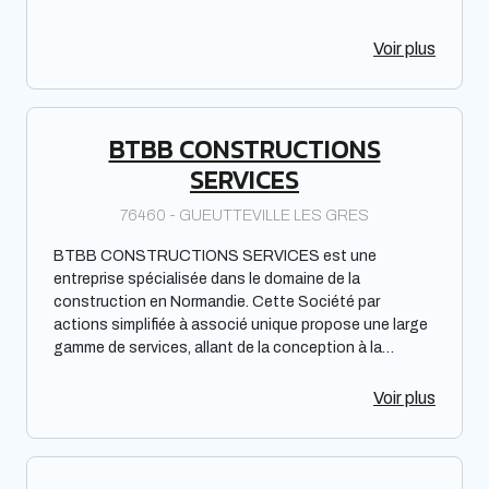
Voir plus
BTBB CONSTRUCTIONS
SERVICES
76460 - GUEUTTEVILLE LES GRES
BTBB CONSTRUCTIONS SERVICES est une
entreprise spécialisée dans le domaine de la
construction en Normandie. Cette Société par
actions simplifiée à associé unique propose une large
gamme de services, allant de la conception à la
réalisation de projets de construction. Basée à
Gueutteville les Grès, elle intervient auprès de
Voir plus
particuliers et de professionnels, en offrant une
prestation de qualité dans le respect des normes et
des délais impartis.