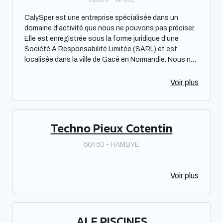
CalySper est une entreprise spécialisée dans un
domaine d'activité que nous ne pouvons pas préciser.
Elle est enregistrée sous la forme juridique d'une
Société A Responsabilité Limitée (SARL) et est
localisée dans la ville de Gacé en Normandie. Nous ne
pouvons pas commenter sur la qualité de ses services
ou sa réputation sur le marché. Cependant, nous
Voir plus
tenons à souligner que CalySper est une entreprise
enregistrée qui a une activité en cours dans la zone
mentionnée.
Techno Pieux Cotentin
50450 - HAMBYE
Voir plus
ALF PISCINES