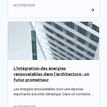
tarifaire. Les travaux de rénovation énergétique
le 07/09/2023
deviennent alors essentiels pour les propriétaires
souhaitant prévenir l’augmentation prévue des
tarifs de l’électricité. Cette initiative est
particulièrement cruciale pour les logements
qualifiés de passoires thermiques, qui connaissent
d’importants […]
L’intégration des énergies
renouvelables dans l’architecture : un
futur prometteur
Les énergies renouvelables sont une réponse
importante à la crise climatique. Dans ce contexte,
l’architecture durable est devenue une nécessité
pour limiter l’impact environnemental de la
le 02/05/2023