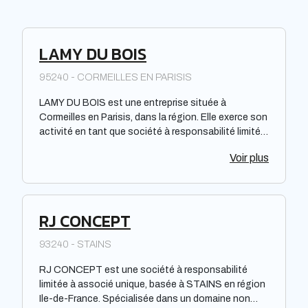
LAMY DU BOIS
95240 - CORMEILLES EN PARISIS
LAMY DU BOIS est une entreprise située à
Cormeilles en Parisis, dans la région. Elle exerce son
activité en tant que société à responsabilité limitée
à associé unique. Spécialisée dans un domaine non
Voir plus
spécifié, LAMY DU BOIS propose ses services en
veillant à respecter les normes juridiques et légales.
Il est important de noter que cette description se
veut objective et neutre, sans apporter d'avis
RJ CONCEPT
positif ou négatif, ni évoquer des performances,
une notoriété ou une efficacité spécifique.
93240 - STAINS
RJ CONCEPT est une société à responsabilité
limitée à associé unique, basée à STAINS en région
Ile-de-France. Spécialisée dans un domaine non