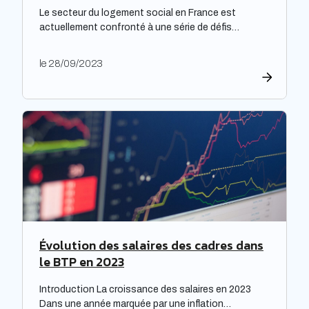
Le secteur du logement social en France est
actuellement confronté à une série de défis
complexes, nécessitant une réflexion approfondie.
Les bailleurs sociaux doivent non seulement
le 28/09/2023
répondre à leurs obligations de rénovation, mais
également faire face à une dette croissante. Une
étude prospective réalisée par la Banque des
territoires met en lumière les enjeux majeurs […]
Évolution des salaires des cadres dans
le BTP en 2023
Introduction La croissance des salaires en 2023
Dans une année marquée par une inflation