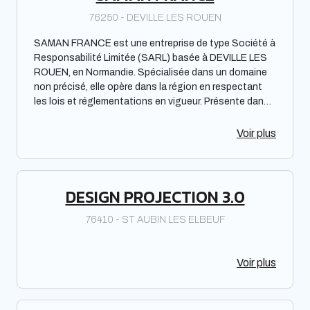
76250 - DEVILLE LES ROUEN
SAMAN FRANCE est une entreprise de type Société à
Responsabilité Limitée (SARL) basée à DEVILLE LES
ROUEN, en Normandie. Spécialisée dans un domaine
non précisé, elle opère dans la région en respectant
les lois et réglementations en vigueur. Présente dans
l'annuaire des pros du web, SAMAN FRANCE met en
avant ses services sans exagérer ses performances
Voir plus
ou sa notoriété.
DESIGN PROJECTION 3.0
76410 - ST AUBIN LES ELBEUF
Voir plus